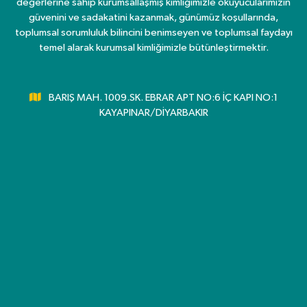
değerlerine sahip kurumsallaşmış kimliğimizle okuyucularımızın
güvenini ve sadakatini kazanmak, günümüz koşullarında,
toplumsal sorumluluk bilincini benimseyen ve toplumsal faydayı
temel alarak kurumsal kimliğimizle bütünleştirmektir.
BARIŞ MAH. 1009.SK. EBRAR APT NO:6 İÇ KAPI NO:1
KAYAPINAR/DİYARBAKIR