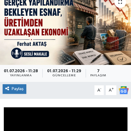
Genel
Güncel
Gündem
İlim & İrfan
Kültür & Sanat
01.07.2026 - 11:28
01.07.2026 - 11:29
7
YAYINLANMA
GÜNCELLEME
PAYLAŞIM
KURDÎ
Paylaş
-
+
A
A
Sağlık
Sağlık & Yaşam
Siyaset