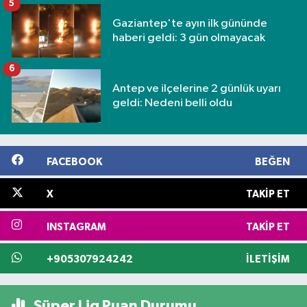
5
Gaziantep'te ayın ilk gününde
haberi geldi: 3 gün olmayacak
6
Antep ve ilçelerine 2 günlük uyarı
geldi: Nedeni belli oldu
FACEBOOK
BEĞEN
X
TAKIP ET
INSTAGRAM
TAKIP ET
+905307924242
İLETIŞIM
Süper Lig Puan Durumu