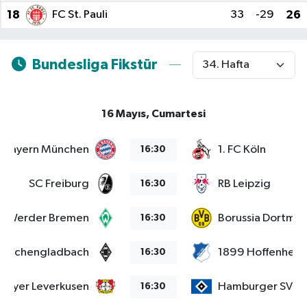
18
FC St. Pauli
33
-29
26
Spor
Bundesliga Fikstür
Yaşam
16 Mayıs, Cumartesi
Bayern München
1. FC Köln
16:30
SC Freiburg
RB Leipzig
16:30
Werder Bremen
Borussia Dortmu
16:30
 Mönchengladbach
1899 Hoffenheim
16:30
Bayer Leverkusen
Hamburger SV
16:30