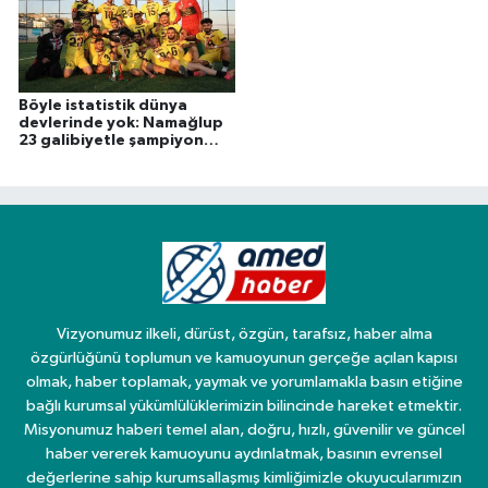
Böyle istatistik dünya
devlerinde yok: Namağlup
23 galibiyetle şampiyon
oldular
Vizyonumuz ilkeli, dürüst, özgün, tarafsız, haber alma
özgürlüğünü toplumun ve kamuoyunun gerçeğe açılan kapısı
olmak, haber toplamak, yaymak ve yorumlamakla basın etiğine
bağlı kurumsal yükümlülüklerimizin bilincinde hareket etmektir.
Misyonumuz haberi temel alan, doğru, hızlı, güvenilir ve güncel
haber vererek kamuoyunu aydınlatmak, basının evrensel
değerlerine sahip kurumsallaşmış kimliğimizle okuyucularımızın