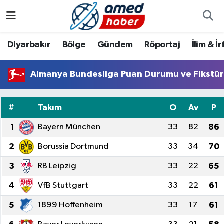
Diyarbakır
Diyarbakır
Diyarbakır Nöbetçi Eczaneler
Diyarbakır
Bölge
Gündem
Röportaj
İlim & İ
Bölge
Aile
Diyarbakır Hava Durumu
Almanya Bundesliga Puan Durumu ve Fikstü
Röportaj
Asayiş
Diyarbakır Namaz Vakitleri
#
Takım
O
Av
P
Foto Galeri
Bilim & Teknoloji
Diyarbakır Trafik Yoğunluk Haritası
1
Bayern München
33
82
86
Yazarlar
Bölge
Süper Lig Puan Durumu ve Fikstür
2
Borussia Dortmund
33
34
70
Dünya
Tüm Manşetler
3
RB Leipzig
33
22
65
4
VfB Stuttgart
33
22
61
Eğitim
Son Dakika Haberleri
5
1899 Hoffenheim
33
17
61
Ekonomi
Haber Arşivi