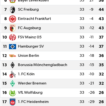
6
Bayer Leverkusen
33
21
58
Genel
7
SC Freiburg
33
-9
44
8
Eintracht Frankfurt
33
-4
43
Güncel
9
FC Augsburg
33
-12
43
Gündem
10
FSV Mainz 05
33
-11
37
İlim & İrfan
11
Hamburger SV
33
-14
37
12
Union Berlin
33
-18
36
Kültür & Sanat
13
Borussia Mönchengladbach
33
-15
35
KURDÎ
14
1. FC Köln
33
-10
32
Sağlık
15
Werder Bremen
33
-21
32
16
VfL Wolfsburg
33
-26
26
Sağlık & Yaşam
17
1. FC Heidenheim
33
-29
26
Siyaset