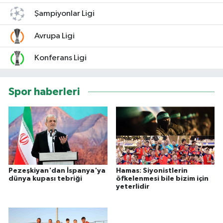
Şampiyonlar Ligi
Avrupa Ligi
Konferans Ligi
Spor haberleri
Pezeşkiyan'dan İspanya'ya
Hamas: Siyonistlerin
dünya kupası tebriği
öfkelenmesi bile bizim için
yeterlidir