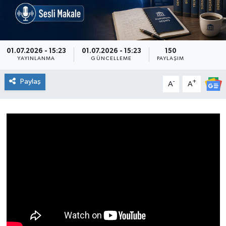
Genel
Güncel
01.07.2026 - 15:23
01.07.2026 - 15:23
150
YAYINLANMA
GÜNCELLEME
PAYLAŞIM
Gündem
Paylaş
-
+
A
A
İlim & İrfan
Kültür & Sanat
KURDÎ
Sağlık
Sağlık & Yaşam
Siyaset