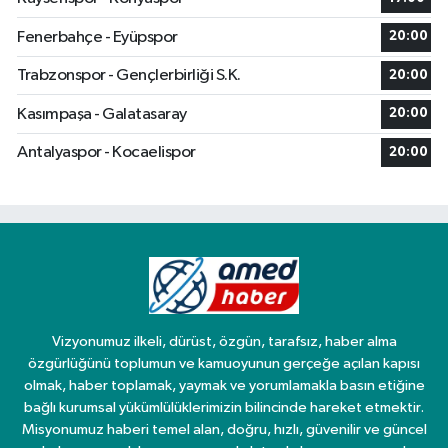
Fenerbahçe - Eyüpspor
20:00
Trabzonspor - Gençlerbirliği S.K.
20:00
Kasımpaşa - Galatasaray
20:00
Antalyaspor - Kocaelispor
20:00
Vizyonumuz ilkeli, dürüst, özgün, tarafsız, haber alma
özgürlüğünü toplumun ve kamuoyunun gerçeğe açılan kapısı
olmak, haber toplamak, yaymak ve yorumlamakla basın etiğine
bağlı kurumsal yükümlülüklerimizin bilincinde hareket etmektir.
Misyonumuz haberi temel alan, doğru, hızlı, güvenilir ve güncel