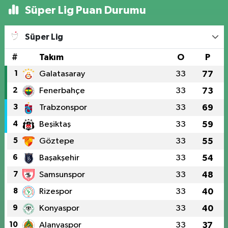
Süper Lig Puan Durumu
Süper Lig
#
Takım
O
P
1
Galatasaray
33
77
2
Fenerbahçe
33
73
3
Trabzonspor
33
69
4
Beşiktaş
33
59
5
Göztepe
33
55
6
Başakşehir
33
54
7
Samsunspor
33
48
8
Rizespor
33
40
9
Konyaspor
33
40
10
Alanyaspor
33
37