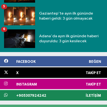
5
Gaziantep'te ayın ilk gününde
haberi geldi: 3 gün olmayacak
6
Adana'da ayın ilk gününde haberi
duyuruldu: 3 gün kesilecek
FACEBOOK
BEĞEN
X
TAKIP ET
INSTAGRAM
TAKIP ET
+905307924242
İLETIŞIM