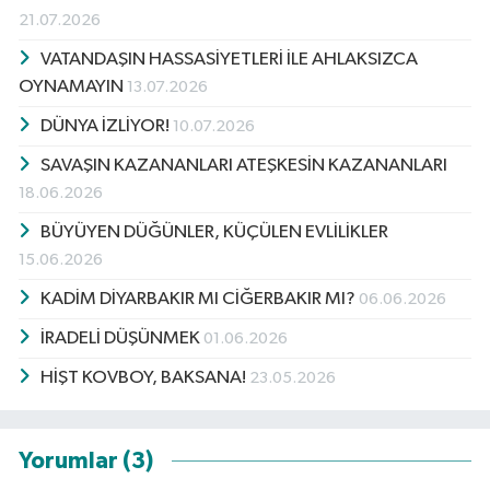
21.07.2026
VATANDAŞIN HASSASİYETLERİ İLE AHLAKSIZCA
OYNAMAYIN
13.07.2026
DÜNYA İZLİYOR!
10.07.2026
SAVAŞIN KAZANANLARI ATEŞKESİN KAZANANLARI
18.06.2026
BÜYÜYEN DÜĞÜNLER, KÜÇÜLEN EVLİLİKLER
15.06.2026
KADİM DİYARBAKIR MI CİĞERBAKIR MI?
06.06.2026
İRADELİ DÜŞÜNMEK
01.06.2026
HİŞT KOVBOY, BAKSANA!
23.05.2026
Yorumlar (3)