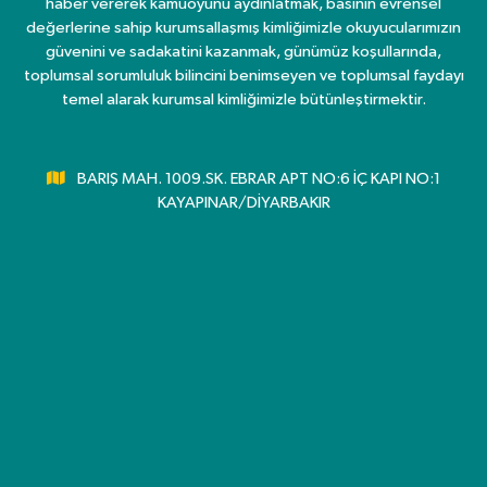
haber vererek kamuoyunu aydınlatmak, basının evrensel
değerlerine sahip kurumsallaşmış kimliğimizle okuyucularımızın
güvenini ve sadakatini kazanmak, günümüz koşullarında,
toplumsal sorumluluk bilincini benimseyen ve toplumsal faydayı
temel alarak kurumsal kimliğimizle bütünleştirmektir.
BARIŞ MAH. 1009.SK. EBRAR APT NO:6 İÇ KAPI NO:1
KAYAPINAR/DİYARBAKIR