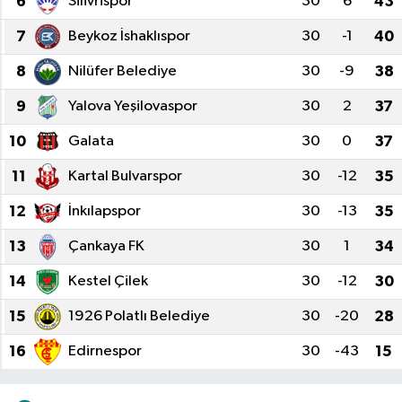
6
Silivrispor
30
6
43
Genel
7
Beykoz İshaklıspor
30
-1
40
8
Nilüfer Belediye
30
-9
38
Güncel
9
Yalova Yeşilovaspor
30
2
37
Gündem
10
Galata
30
0
37
İlim & İrfan
11
Kartal Bulvarspor
30
-12
35
12
İnkılapspor
30
-13
35
Kültür & Sanat
13
Çankaya FK
30
1
34
KURDÎ
14
Kestel Çilek
30
-12
30
Sağlık
15
1926 Polatlı Belediye
30
-20
28
16
Edirnespor
30
-43
15
Sağlık & Yaşam
Siyaset