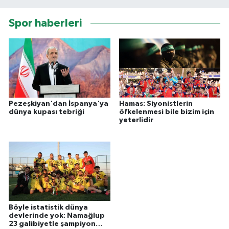
Spor haberleri
Pezeşkiyan'dan İspanya'ya
Hamas: Siyonistlerin
dünya kupası tebriği
öfkelenmesi bile bizim için
yeterlidir
Böyle istatistik dünya
devlerinde yok: Namağlup
23 galibiyetle şampiyon