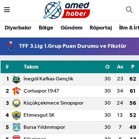
Diyarbakır
Diyarbakır
Diyarbakır Nöbetçi Eczaneler
Diyarbakır
Bölge
Gündem
Röportaj
İlim & İ
Bölge
Aile
Diyarbakır Hava Durumu
TFF 3.Lig 1.Grup Puan Durumu ve Fikstür
Röportaj
Asayiş
Diyarbakır Namaz Vakitleri
#
Takım
O
Av
P
Foto Galeri
Bilim & Teknoloji
Diyarbakır Trafik Yoğunluk Haritası
1
İnegöl Kafkas Gençlik
30
23
62
Yazarlar
Bölge
Süper Lig Puan Durumu ve Fikstür
2
Çorluspor 1947
30
34
61
Dünya
Tüm Manşetler
3
Küçükçekmece Sinopspor
30
24
56
4
Etimesgut SK
30
13
52
Eğitim
Son Dakika Haberleri
5
Bursa Yıldırımspor
30
7
49
Ekonomi
Haber Arşivi