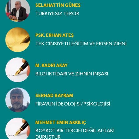
SELAHATTIN GÜNEŞ
TÜRKİYESİZ TERÖR
PSK. ERHAN ATEŞ
TEK CİNSİYETLİ EĞİTİM VE ERGEN ZİHNİ
M. KADRI AKAY
BİLGİ İKTİDARI VE ZİHNİN İNŞASI
SERHAD BAYRAM
FİRAVUN İDEOLOJİSİ/PSİKOLOJİSİ
MEHMET EMIN AKKILIÇ
BOYKOT BİR TERCİH DEĞİL AHLAKİ
DURUŞTUR