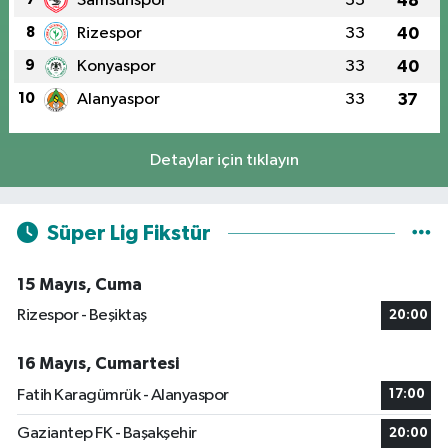
Samsunspor
33
48
8
Rizespor
33
40
9
Konyaspor
33
40
10
Alanyaspor
33
37
Detaylar için tıklayın
Süper Lig Fikstür
15 Mayıs, Cuma
Rizespor - Beşiktaş
20:00
16 Mayıs, Cumartesi
Fatih Karagümrük - Alanyaspor
17:00
Gaziantep FK - Başakşehir
20:00