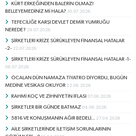
KÜRT ERKEĞİNDEN BALERİN OLMAZ!
BELLEYEMEDİNİZ Mİ HALA?
30.07.2026
TEFECİLİĞE KARŞI DEVLET DEMİR YUMRUĞU
NEREDE?
29.07.2026
ŞİRKETLERİ KRİZE SÜRÜKLEYEN FİNANSAL HATALAR
-2-
22.07.2026
ŞİRKETLERİ KRİZE SÜRÜKLEYEN FİNANSAL HATALAR -1-
08.07.2026
ÖCALAN DÜN NAMAZA TİYATRO DİYORDU, BUGÜN
MEDİNE VESİKASI OKUYOR
22.06.2026
RAHMİ KOÇ VE ZİHNİYETİN İFLASI
07.06.2026
ŞİRKETLER BİR GÜNDE BATMAZ
04.06.2026
5816 VE KONUŞMANIN AĞIR BEDELİ...
27.04.2026
AİLE ŞİRKETLERİNDE İLETİŞİM SORUNLARININ