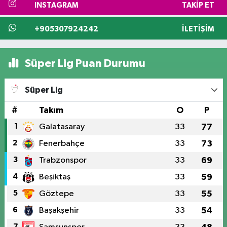
INSTAGRAM
TAKIP ET
+905307924242
İLETIŞIM
Süper Lig Puan Durumu
Süper Lig
#
Takım
O
P
1
Galatasaray
33
77
2
Fenerbahçe
33
73
3
Trabzonspor
33
69
4
Beşiktaş
33
59
5
Göztepe
33
55
6
Başakşehir
33
54
7