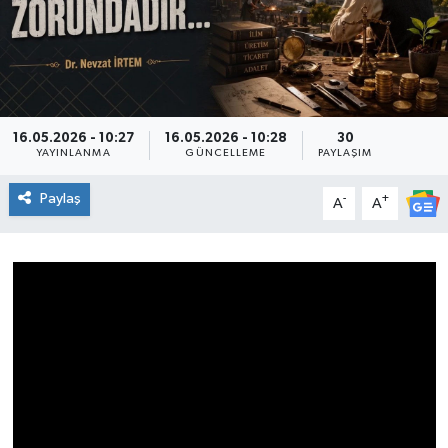
Genel
Güncel
Gündem
16.05.2026 - 10:27
16.05.2026 - 10:28
30
YAYINLANMA
GÜNCELLEME
PAYLAŞIM
İlim & İrfan
Paylaş
-
+
A
A
Kültür & Sanat
KURDÎ
Sağlık
Sağlık & Yaşam
Siyaset