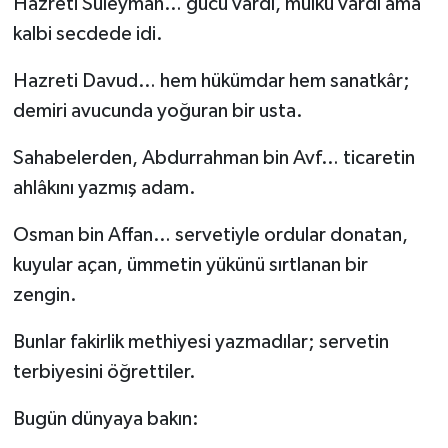
Hazreti Süleyman… gücü vardı, mülkü vardı ama
kalbi secdede idi.
Hazreti Davud… hem hükümdar hem sanatkâr;
demiri avucunda yoğuran bir usta.
Sahabelerden, Abdurrahman bin Avf… ticaretin
ahlâkını yazmış adam.
Osman bin Affan… servetiyle ordular donatan,
kuyular açan, ümmetin yükünü sırtlanan bir
zengin.
Bunlar fakirlik methiyesi yazmadılar; servetin
terbiyesini öğrettiler.
Bugün dünyaya bakın: