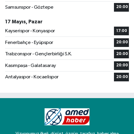
Samsunspor - Göztepe
20:00
17 Mayıs, Pazar
Kayserispor - Konyaspor
17:00
Fenerbahçe - Eyüpspor
20:00
Trabzonspor - Gençlerbirliği S.K.
20:00
Kasımpaşa - Galatasaray
20:00
Antalyaspor - Kocaelispor
20:00
Vizyonumuz ilkeli, dürüst, özgün, tarafsız, haber alma