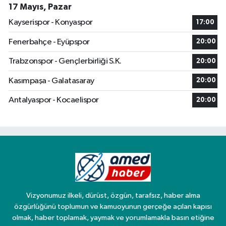
17 Mayıs, Pazar
Kayserispor - Konyaspor
17:00
Fenerbahçe - Eyüpspor
20:00
Trabzonspor - Gençlerbirliği S.K.
20:00
Kasımpaşa - Galatasaray
20:00
Antalyaspor - Kocaelispor
20:00
Vizyonumuz ilkeli, dürüst, özgün, tarafsız, haber alma
özgürlüğünü toplumun ve kamuoyunun gerçeğe açılan kapısı
olmak, haber toplamak, yaymak ve yorumlamakla basın etiğine