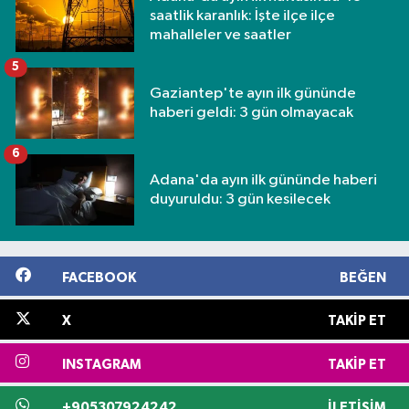
saatlik karanlık: İşte ilçe ilçe
mahalleler ve saatler
5
Gaziantep'te ayın ilk gününde
haberi geldi: 3 gün olmayacak
6
Adana'da ayın ilk gününde haberi
duyuruldu: 3 gün kesilecek
FACEBOOK
BEĞEN
X
TAKIP ET
INSTAGRAM
TAKIP ET
+905307924242
İLETIŞIM