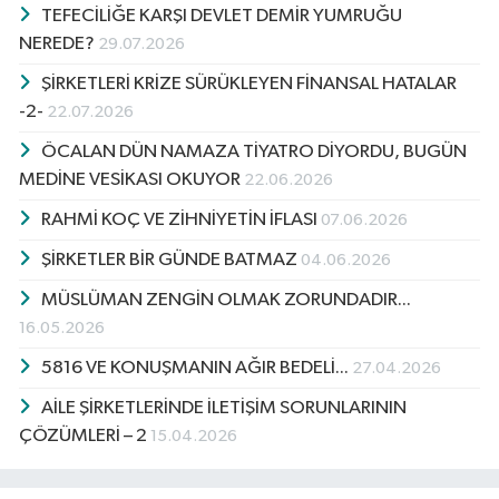
TEFECİLİĞE KARŞI DEVLET DEMİR YUMRUĞU
NEREDE?
29.07.2026
ŞİRKETLERİ KRİZE SÜRÜKLEYEN FİNANSAL HATALAR
-2-
22.07.2026
ÖCALAN DÜN NAMAZA TİYATRO DİYORDU, BUGÜN
MEDİNE VESİKASI OKUYOR
22.06.2026
RAHMİ KOÇ VE ZİHNİYETİN İFLASI
07.06.2026
ŞİRKETLER BİR GÜNDE BATMAZ
04.06.2026
MÜSLÜMAN ZENGİN OLMAK ZORUNDADIR...
16.05.2026
5816 VE KONUŞMANIN AĞIR BEDELİ...
27.04.2026
AİLE ŞİRKETLERİNDE İLETİŞİM SORUNLARININ
ÇÖZÜMLERİ – 2
15.04.2026