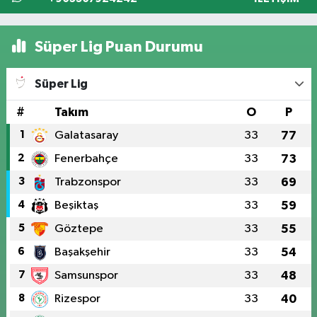
Süper Lig Puan Durumu
Süper Lig
#
Takım
O
P
1
Galatasaray
33
77
2
Fenerbahçe
33
73
3
Trabzonspor
33
69
4
Beşiktaş
33
59
5
Göztepe
33
55
6
Başakşehir
33
54
7
Samsunspor
33
48
8
Rizespor
33
40