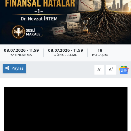
Genel
Güncel
Gündem
08.07.2026 - 11:59
08.07.2026 - 11:59
18
İlim & İrfan
YAYINLANMA
GÜNCELLEME
PAYLAŞIM
Paylaş
-
+
A
A
Kültür & Sanat
KURDÎ
Sağlık
Sağlık & Yaşam
Siyaset