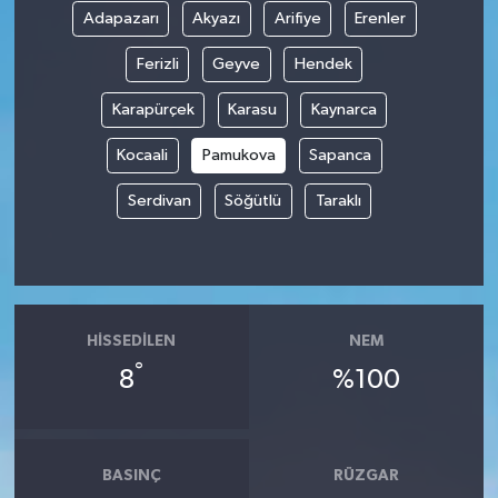
Adapazarı
Akyazı
Arifiye
Erenler
Spor
Ferizli
Geyve
Hendek
Yaşam
Karapürçek
Karasu
Kaynarca
Kocaali
Pamukova
Sapanca
Serdivan
Söğütlü
Taraklı
HISSEDILEN
NEM
°
8
%100
BASINÇ
RÜZGAR