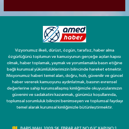
Vizyonumuz ilkeli, dürüst, özgün, tarafsız, haber alma
özgürlüğünü toplumun ve kamuoyunun gerçeğe açılan kapısı
olmak, haber toplamak, yaymak ve yorumlamakla basın etiğine
bağlı kurumsal yükümlülüklerimizin bilincinde hareket etmektir.
Misyonumuz haberi temel alan, doğru, hızlı, güvenilir ve güncel
haber vererek kamuoyunu aydınlatmak, basının evrensel
değerlerine sahip kurumsallaşmış kimliğimizle okuyucularımızın
güvenini ve sadakatini kazanmak, günümüz koşullarında,
toplumsal sorumluluk bilincini benimseyen ve toplumsal faydayı
temel alarak kurumsal kimliğimizle bütünleştirmektir.
BARIŞ MAH. 1009.SK. EBRAR APT NO:6 İÇ KAPI NO:1