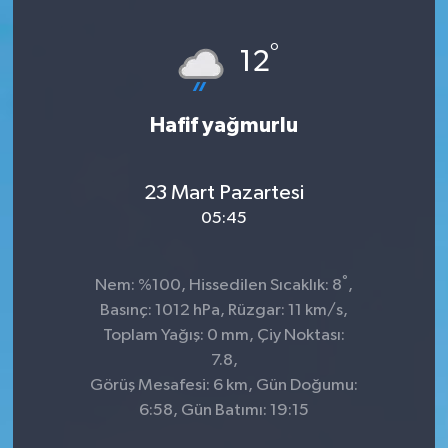
Genel
°
12
Güncel
Hafif yağmurlu
Gündem
İlim & İrfan
23 Mart Pazartesi
05:45
Kültür & Sanat
°
Nem: %100, Hissedilen Sıcaklık: 8
,
KURDÎ
Basınç: 1012 hPa, Rüzgar: 11 km/s,
Toplam Yağış: 0 mm, Çiy Noktası:
Sağlık
7.8,
Görüş Mesafesi: 6 km, Gün Doğumu:
Sağlık & Yaşam
6:58, Gün Batımı: 19:15
Siyaset