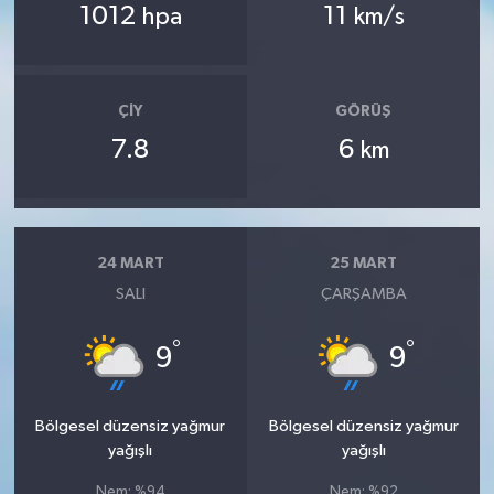
1012
11
hpa
km/s
ÇIY
GÖRÜŞ
7.8
6
km
24 MART
25 MART
SALI
ÇARŞAMBA
°
°
9
9
Bölgesel düzensiz yağmur
Bölgesel düzensiz yağmur
yağışlı
yağışlı
Nem: %94
Nem: %92