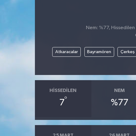
Genel
Güncel
Nem: %77, Hissedilen S
Gündem
Atkaracalar
Bayramören
Çerkeş
İlim & İrfan
Kültür & Sanat
KURDÎ
HISSEDILEN
NEM
°
7
%77
Sağlık
Sağlık & Yaşam
Siyaset
25 MART
26 MART