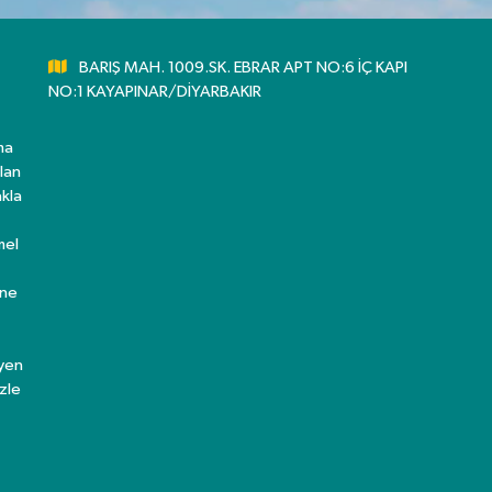
BARIŞ MAH. 1009.SK. EBRAR APT NO:6 İÇ KAPI
NO:1 KAYAPINAR/DİYARBAKIR
ma
lan
kla
mel
ine
eyen
zle