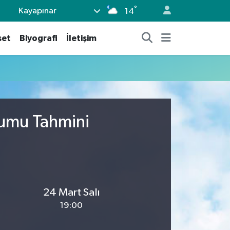
°
Kayapınar
14
set
Biyografi
İletişim
rumu Tahmini
24 Mart Salı
19:00