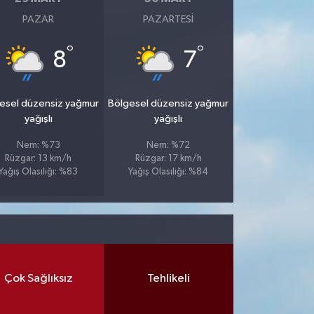
PAZAR
PAZARTESI
°
°
8
7
esel düzensiz yağmur
Bölgesel düzensiz yağmur
yağışlı
yağışlı
Nem: %73
Nem: %72
Rüzgar: 13 km/h
Rüzgar: 17 km/h
Yağış Olasılığı: %83
Yağış Olasılığı: %84
Çok Sağlıksız
Tehlikeli