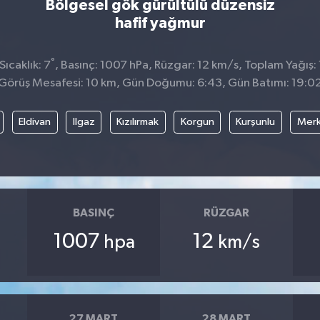
Bölgesel gök gürültülü düzensiz
hafif yağmur
°
ıcaklık: 7
, Basınç: 1007 hPa, Rüzgar: 12 km/s, Toplam Yağış:
Görüş Mesafesi: 10 km, Gün Doğumu: 6:43, Gün Batımı: 19:0
Eldivan
Ilgaz
Kızılırmak
Korgun
Kurşunlu
Mer
BASINÇ
RÜZGAR
1007
12
hpa
km/s
27 MART
28 MART