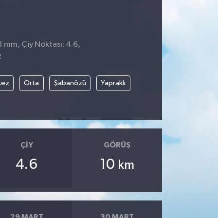
 1 mm, Çiy Noktası: 4.6,
2
kez
Orta
Şabanözü
Yapraklı
ÇIY
GÖRÜŞ
4.6
10
km
29 MART
30 MART