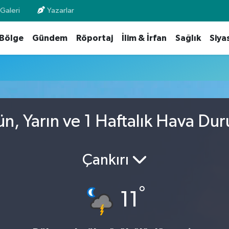
Galeri
Yazarlar
Bölge
Gündem
Röportaj
İlim & İrfan
Sağlık
Siya
ün, Yarın ve 1 Haftalık Hava Du
Çankırı
°
11