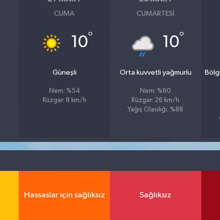
CUMA
CUMARTESI
°
°
10
10
Güneşli
Orta kuvvetli yağmurlu
Bölg
Nem: %54
Nem: %60
Rüzgar: 8 km/h
Rüzgar: 26 km/h
Yağış Olasılığı: %88
Hassaslar için sağlıksız
Sağlıksız