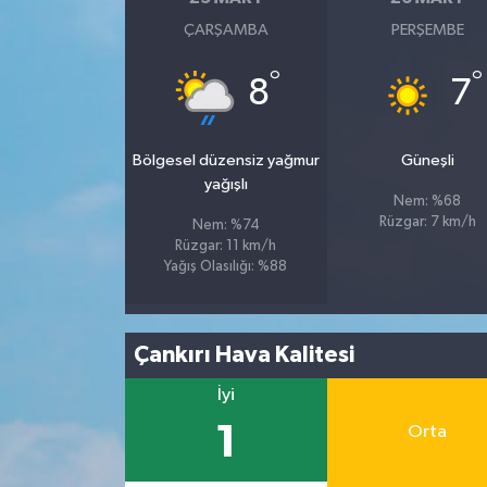
ÇARŞAMBA
PERŞEMBE
Spor
°
°
8
7
Yaşam
Bölgesel düzensiz yağmur
Güneşli
yağışlı
Nem: %68
Rüzgar: 7 km/h
Nem: %74
Rüzgar: 11 km/h
Yağış Olasılığı: %88
Çankırı Hava Kalitesi
İyi
1
Orta