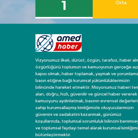
1
Orta
Vizyonumuz ilkeli, dürüst, özgün, tarafsız, haber al
özgürlüğünü toplumun ve kamuoyunun gerçeğe açı
kapısı olmak, haber toplamak, yaymak ve yorumlama
basın etiğine bağlı kurumsal yükümlülüklerimizin
bilincinde hareket etmektir. Misyonumuz haberi te
alan, doğru, hızlı, güvenilir ve güncel haber vererek
kamuoyunu aydınlatmak, basının evrensel değerler
sahip kurumsallaşmış kimliğimizle okuyucularımızın
güvenini ve sadakatini kazanmak, günümüz
koşullarında, toplumsal sorumluluk bilincini benims
ve toplumsal faydayı temel alarak kurumsal kimliğimi
bütünleştirmektir.