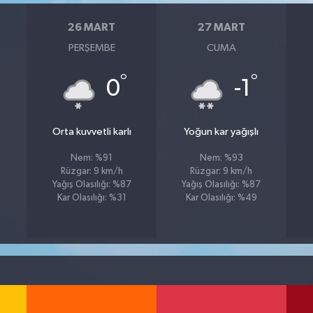
26 MART
27 MART
PERŞEMBE
CUMA
°
°
0
-1
Orta kuvvetli karlı
Yoğun kar yağışlı
Nem: %91
Nem: %93
Rüzgar: 9 km/h
Rüzgar: 9 km/h
Yağış Olasılığı: %87
Yağış Olasılığı: %87
Kar Olasılığı: %31
Kar Olasılığı: %49