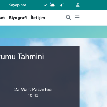
°
Kayapınar
14
set
Biyografi
İletişim
urumu Tahmini
23 Mart Pazartesi
10:45