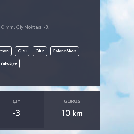
: 0 mm, Çiy Noktası: -3,
rman
Oltu
Olur
Palandöken
Yakutiye
ÇIY
GÖRÜŞ
-3
10
km