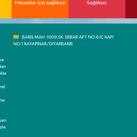
Hassaslar için sağlıksız
Sağlıksız
BARIŞ MAH. 1009.SK. EBRAR APT NO:6 İÇ KAPI
NO:1 KAYAPINAR/DİYARBAKIR
ma
lan
kla
mel
ine
eyen
zle