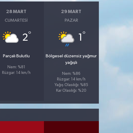
28 MART
29 MART
CUMARTESI
PAZAR
°
°
2
1
Parçalı Bulutlu
Bölgesel düzensiz yağmur
yağışlı
Nem: %81
Rüzgar: 14 km/h
Nem: %86
Rüzgar: 14 km/h
Yağış Olasılığı: %85
Kar Olasılığı: %20