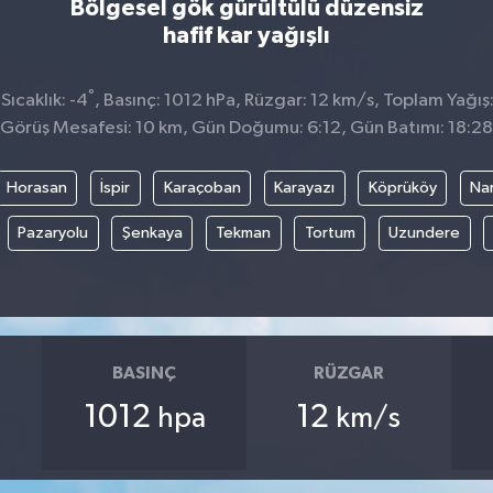
Bölgesel gök gürültülü düzensiz
hafif kar yağışlı
°
ıcaklık: -4
, Basınç: 1012 hPa, Rüzgar: 12 km/s, Toplam Yağış
Görüş Mesafesi: 10 km, Gün Doğumu: 6:12, Gün Batımı: 18:28
Horasan
İspir
Karaçoban
Karayazı
Köprüköy
Na
Pazaryolu
Şenkaya
Tekman
Tortum
Uzundere
BASINÇ
RÜZGAR
1012
12
hpa
km/s