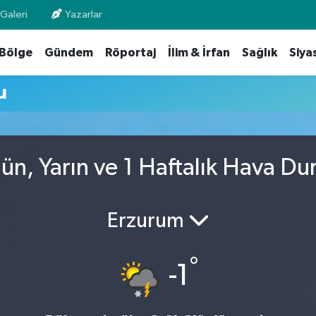
Galeri
Yazarlar
Bölge
Gündem
Röportaj
İlim & İrfan
Sağlık
Siya
u
n, Yarın ve 1 Haftalık Hava D
Erzurum
°
-1