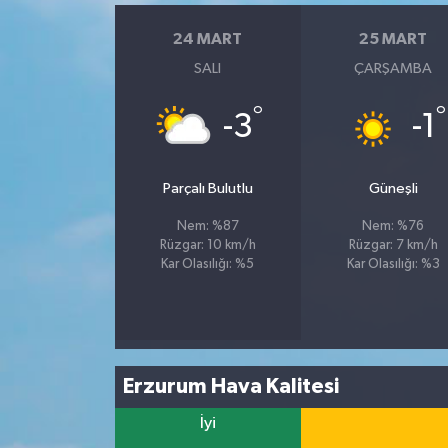
24 MART
25 MART
Spor
SALI
ÇARŞAMBA
Yaşam
°
°
-3
-1
Parçalı Bulutlu
Güneşli
Nem: %87
Nem: %76
Rüzgar: 10 km/h
Rüzgar: 7 km/h
Kar Olasılığı: %5
Kar Olasılığı: %3
Erzurum Hava Kalitesi
İyi