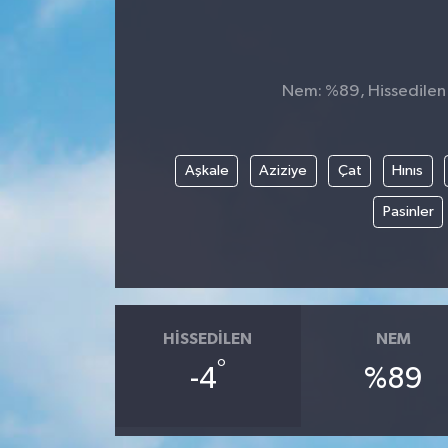
Genel
Güncel
Nem: %89, Hissedilen S
Gündem
Aşkale
Aziziye
Çat
Hınıs
İlim & İrfan
Pasinler
Kültür & Sanat
KURDÎ
HISSEDILEN
NEM
Sağlık
°
-4
%89
Sağlık & Yaşam
Siyaset