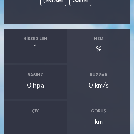
Şehitkamil
Yavuzeli
Spor
Yaşam
HISSEDILEN
NEM
°
%
BASINÇ
RÜZGAR
0
0
hpa
km/s
ÇIY
GÖRÜŞ
km