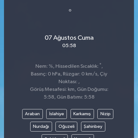
Genel
°
Güncel
07 Ağustos Cuma
Gündem
05:58
İlim & İrfan
°
Nem: %, Hissedilen Sıcaklık:
,
Kültür & Sanat
Basınç: 0 hPa, Rüzgar: 0 km/s, Çiy
Noktası: ,
KURDÎ
Görüş Mesafesi: km, Gün Doğumu:
5:58, Gün Batımı: 5:58
Sağlık
Araban
İslahiye
Karkamış
Nizip
Sağlık & Yaşam
Nurdağı
Oğuzeli
Şahinbey
Siyaset