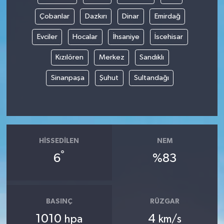
Çobanlar
Dazkırı
Dinar
Emirdağ
Spor
Evciler
Hocalar
İhsaniye
İscehisar
Yaşam
Kızılören
Merkez
Sandıklı
Sinanpaşa
Şuhut
Sultandağı
HISSEDILEN
NEM
°
6
%83
BASINÇ
RÜZGAR
1010
4
hpa
km/s