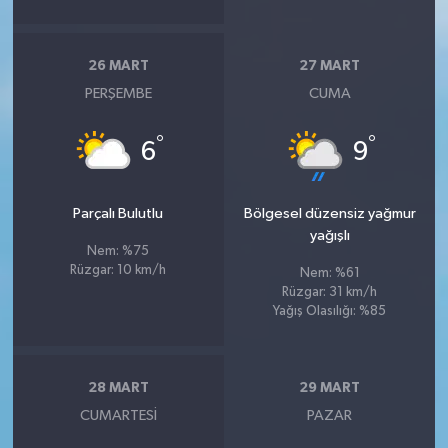
26 MART
27 MART
PERŞEMBE
CUMA
°
°
6
9
Parçalı Bulutlu
Bölgesel düzensiz yağmur
yağışlı
Nem: %75
Rüzgar: 10 km/h
Nem: %61
Rüzgar: 31 km/h
Yağış Olasılığı: %85
28 MART
29 MART
CUMARTESI
PAZAR