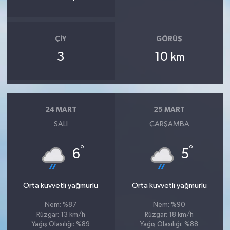
ÇIY
GÖRÜŞ
3
10
km
24 MART
25 MART
SALI
ÇARŞAMBA
°
°
6
5
Orta kuvvetli yağmurlu
Orta kuvvetli yağmurlu
Nem: %87
Nem: %90
Rüzgar: 13 km/h
Rüzgar: 18 km/h
Yağış Olasılığı: %89
Yağış Olasılığı: %88