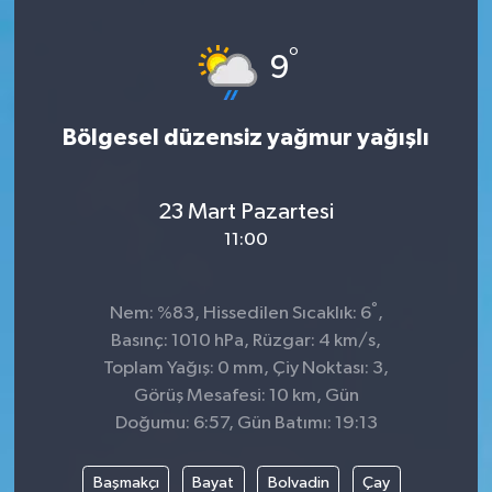
Genel
°
9
Güncel
Bölgesel düzensiz yağmur yağışlı
Gündem
İlim & İrfan
23 Mart Pazartesi
11:00
Kültür & Sanat
°
Nem: %83, Hissedilen Sıcaklık: 6
,
KURDÎ
Basınç: 1010 hPa, Rüzgar: 4 km/s,
Toplam Yağış: 0 mm, Çiy Noktası: 3,
Sağlık
Görüş Mesafesi: 10 km, Gün
Doğumu: 6:57, Gün Batımı: 19:13
Sağlık & Yaşam
Başmakçı
Bayat
Bolvadin
Çay
Siyaset