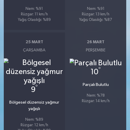
Nem: %91
Nem: %91
Rüzgar: 11 km/h
Rüzgar: 13 km/h
Yağış Olasılığı: %89
Yağış Olasılığı: %87
25 MART
26 MART
ÇARŞAMBA
PERŞEMBE
°
10
Parçalı Bulutlu
°
9
Nem: %78
Rüzgar: 14 km/h
Bölgesel düzensiz yağmur
yağışlı
Nem: %89
Rüzgar: 12 km/h