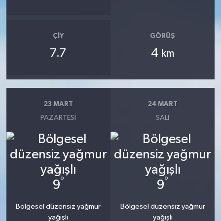
ÇIY
GÖRÜŞ
7.7
4
km
23 MART
24 MART
PAZARTESI
SALI
°
°
9
9
Bölgesel düzensiz yağmur
Bölgesel düzensiz yağmur
yağışlı
yağışlı