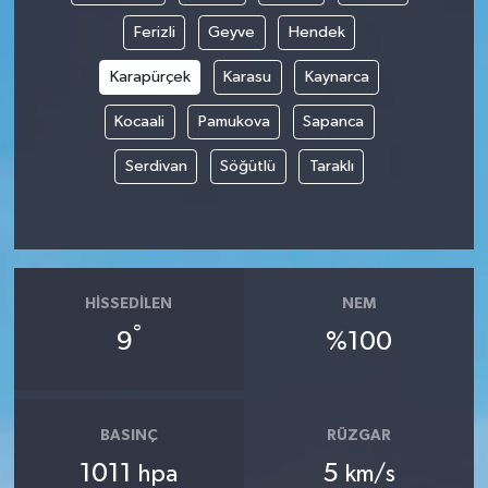
Ferizli
Geyve
Hendek
Spor
Karapürçek
Karasu
Kaynarca
Yaşam
Kocaali
Pamukova
Sapanca
Serdivan
Söğütlü
Taraklı
HISSEDILEN
NEM
°
9
%100
BASINÇ
RÜZGAR
1011
5
hpa
km/s