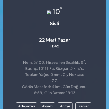
Genel
°
10
Güncel
Sisli
Gündem
22 Mart Pazar
İlim & İrfan
11:45
Kültür & Sanat
°
Nem: %100, Hissedilen Sıcaklık: 9
,
Basınç: 1011 hPa, Rüzgar: 5 km/s,
KURDÎ
Toplam Yağış: 0 mm, Çiy Noktası:
7.7,
Sağlık
Görüş Mesafesi: 4 km, Gün Doğumu:
6:59, Gün Batımı: 19:13
Sağlık & Yaşam
Adapazarı
Akyazı
Arifiye
Erenler
Siyaset