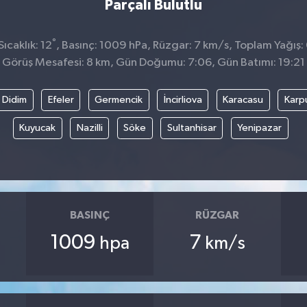
Parçalı Bulutlu
°
ıcaklık: 12
, Basınç: 1009 hPa, Rüzgar: 7 km/s, Toplam Yağış:
Görüş Mesafesi: 8 km, Gün Doğumu: 7:06, Gün Batımı: 19:21
Didim
Efeler
Germencik
İncirliova
Karacasu
Karp
Kuyucak
Nazilli
Söke
Sultanhisar
Yenipazar
BASINÇ
RÜZGAR
1009
7
hpa
km/s