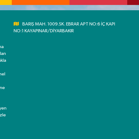
BARIŞ MAH. 1009.SK. EBRAR APT NO:6 İÇ KAPI
NO:1 KAYAPINAR/DİYARBAKIR
ma
lan
kla
mel
ine
eyen
zle