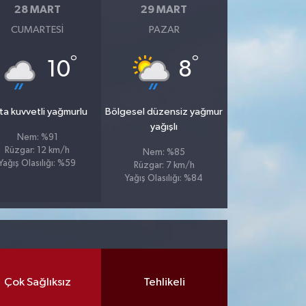
28 MART
29 MART
CUMARTESI
PAZAR
°
°
10
8
ta kuvvetli yağmurlu
Bölgesel düzensiz yağmur
yağışlı
Nem: %91
Rüzgar: 12 km/h
Nem: %85
Yağış Olasılığı: %59
Rüzgar: 7 km/h
Yağış Olasılığı: %84
Çok Sağlıksız
Tehlikeli