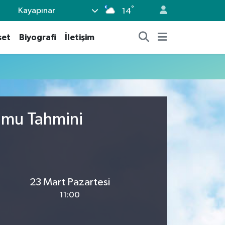
°
Kayapınar
14
set
Biyografi
İletişim
rumu Tahmini
23 Mart Pazartesi
11:00