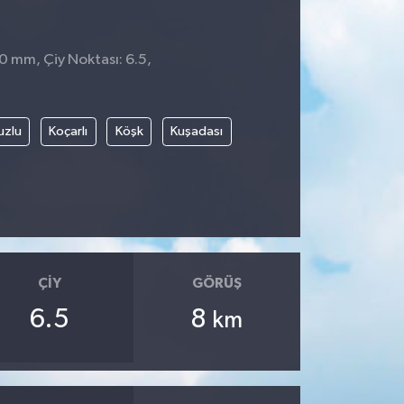
 0 mm, Çiy Noktası: 6.5,
uzlu
Koçarlı
Köşk
Kuşadası
ÇIY
GÖRÜŞ
6.5
8
km