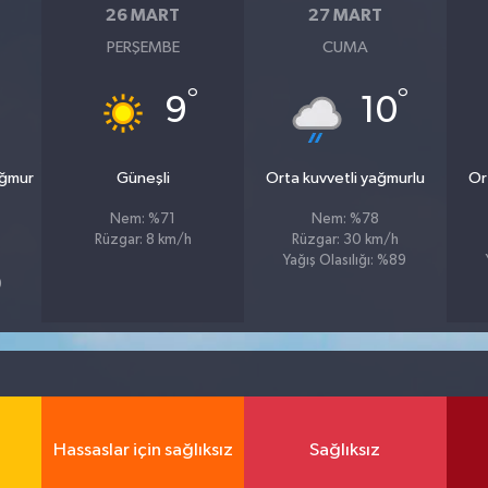
26 MART
27 MART
PERŞEMBE
CUMA
°
°
9
10
ağmur
Güneşli
Orta kuvvetli yağmurlu
Or
Nem: %71
Nem: %78
Rüzgar: 8 km/h
Rüzgar: 30 km/h
Yağış Olasılığı: %89
9
Hassaslar için sağlıksız
Sağlıksız