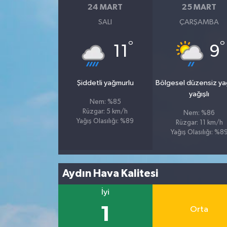
24 MART
25 MART
SALI
ÇARŞAMBA
Spor
°
°
11
9
Yaşam
Şiddetli yağmurlu
Bölgesel düzensiz y
yağışlı
Nem: %85
Rüzgar: 5 km/h
Nem: %86
Yağış Olasılığı: %89
Rüzgar: 11 km/h
Yağış Olasılığı: %8
Aydın Hava Kalitesi
İyi
1
Orta