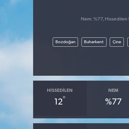
Genel
Nem: %77, Hissedilen S
Güncel
Gündem
Bozdoğan
Buharkent
Çine
İlim & İrfan
Kültür & Sanat
KURDÎ
HISSEDILEN
NEM
Sağlık
°
12
%77
Sağlık & Yaşam
Siyaset