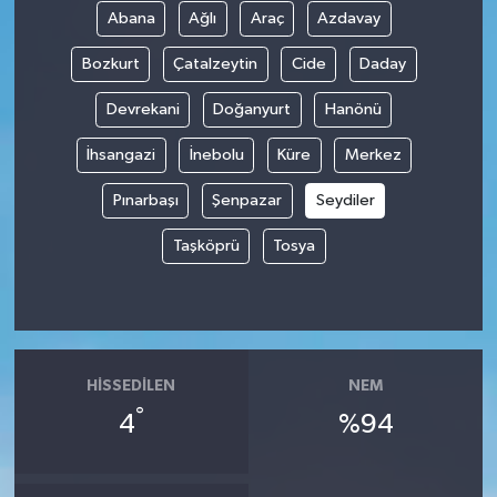
Abana
Ağlı
Araç
Azdavay
Spor
Bozkurt
Çatalzeytin
Cide
Daday
Yaşam
Devrekani
Doğanyurt
Hanönü
İhsangazi
İnebolu
Küre
Merkez
Pınarbaşı
Şenpazar
Seydiler
Taşköprü
Tosya
HISSEDILEN
NEM
°
4
%94