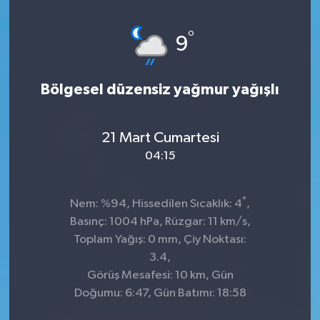
Genel
°
9
Güncel
Bölgesel düzensiz yağmur yağışlı
Gündem
İlim & İrfan
21 Mart Cumartesi
04:15
Kültür & Sanat
°
Nem: %94, Hissedilen Sıcaklık: 4
,
KURDÎ
Basınç: 1004 hPa, Rüzgar: 11 km/s,
Toplam Yağış: 0 mm, Çiy Noktası:
Sağlık
3.4,
Görüş Mesafesi: 10 km, Gün
Sağlık & Yaşam
Doğumu: 6:47, Gün Batımı: 18:58
Siyaset