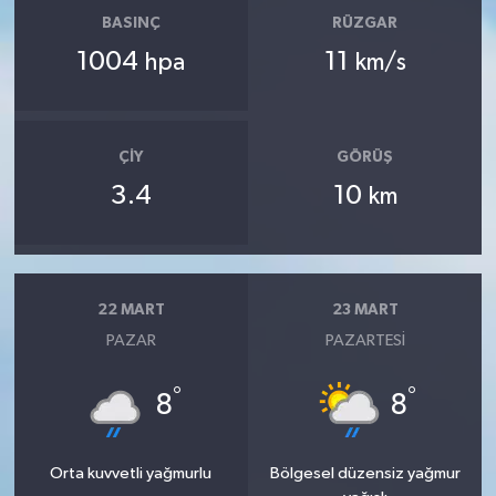
BASINÇ
RÜZGAR
1004
11
hpa
km/s
ÇIY
GÖRÜŞ
3.4
10
km
22 MART
23 MART
PAZAR
PAZARTESI
°
°
8
8
Orta kuvvetli yağmurlu
Bölgesel düzensiz yağmur