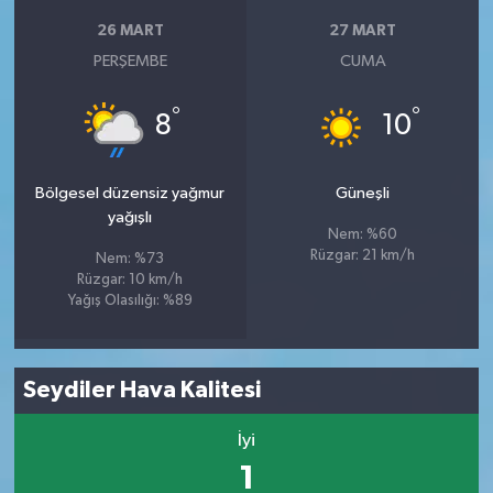
26 MART
27 MART
PERŞEMBE
CUMA
°
°
8
10
Bölgesel düzensiz yağmur
Güneşli
yağışlı
Nem: %60
Rüzgar: 21 km/h
Nem: %73
Rüzgar: 10 km/h
Yağış Olasılığı: %89
Seydiler Hava Kalitesi
İyi
1