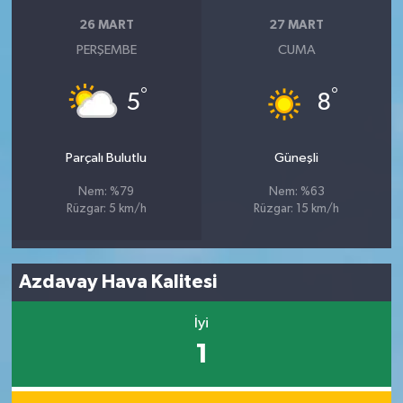
26 MART
27 MART
PERŞEMBE
CUMA
°
°
5
8
Parçalı Bulutlu
Güneşli
Nem: %79
Nem: %63
Rüzgar: 5 km/h
Rüzgar: 15 km/h
Azdavay Hava Kalitesi
İyi
1