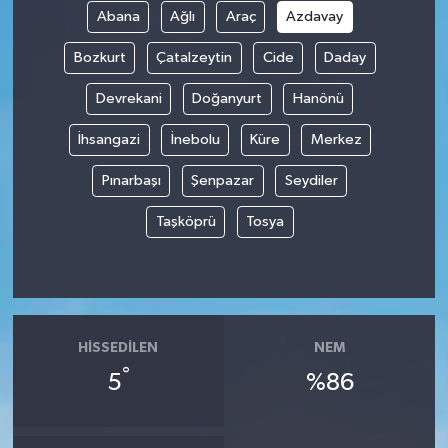
Abana
Ağlı
Araç
Azdavay
Spor
Bozkurt
Çatalzeytin
Cide
Daday
Yaşam
Devrekani
Doğanyurt
Hanönü
İhsangazi
İnebolu
Küre
Merkez
Pınarbaşı
Şenpazar
Seydiler
Taşköprü
Tosya
HISSEDILEN
NEM
°
5
%86