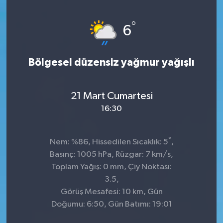
Genel
°
6
Güncel
Bölgesel düzensiz yağmur yağışlı
Gündem
İlim & İrfan
21 Mart Cumartesi
16:30
Kültür & Sanat
°
Nem: %86, Hissedilen Sıcaklık: 5
,
KURDÎ
Basınç: 1005 hPa, Rüzgar: 7 km/s,
Toplam Yağış: 0 mm, Çiy Noktası:
Sağlık
3.5,
Görüş Mesafesi: 10 km, Gün
Sağlık & Yaşam
Doğumu: 6:50, Gün Batımı: 19:01
Siyaset