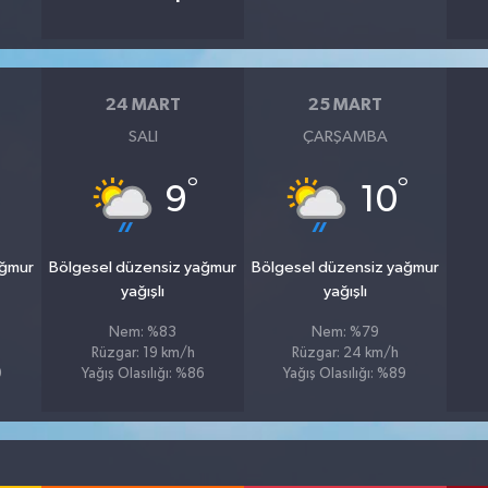
24 MART
25 MART
SALI
ÇARŞAMBA
°
°
9
10
ağmur
Bölgesel düzensiz yağmur
Bölgesel düzensiz yağmur
yağışlı
yağışlı
Nem: %83
Nem: %79
Rüzgar: 19 km/h
Rüzgar: 24 km/h
9
Yağış Olasılığı: %86
Yağış Olasılığı: %89