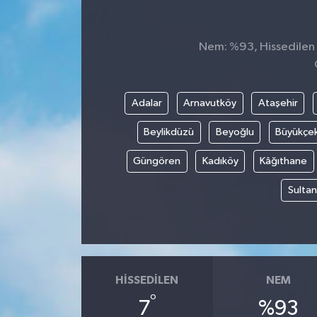
Genel
Nem: %93, Hissedilen S
Güncel
Gündem
Adalar
Arnavutköy
Ataşehir
Beylikdüzü
Beyoğlu
Büyükçe
İlim & İrfan
Güngören
Kadıköy
Kâğıthane
Kültür & Sanat
Sultan
KURDÎ
Sağlık
Sağlık & Yaşam
HISSEDILEN
NEM
°
7
%93
Siyaset