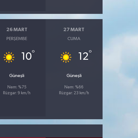
26 MART
27 MART
PERŞEMBE
CUMA
°
°
10
12
Güneşli
Güneşli
Nem: %75
Nem: %66
Rüzgar: 9 km/h
Rüzgar: 23 km/h