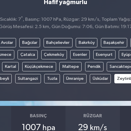
Hafif yağmurlu
°
ıcaklık: 7
, Basınç: 1007 hPa, Rüzgar: 29 km/s, Toplam Yağış:
Görüş Mesafesi: 2.5 km, Gün Doğumu: 7:06, Gün Batımı: 19:1
Avcılar
Bağcılar
Bahçelievler
Bakırköy
Başakşehir
kmece
Çatalca
Çekmeköy
Esenler
Esenyurt
Eyüp
Kartal
Küçükçekmece
Maltepe
Pendik
Sancaktep
beyli
Sultangazi
Tuzla
Ümraniye
Üsküdar
Zeytin
BASINÇ
RÜZGAR
1007
29
hpa
km/s