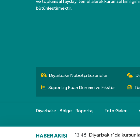
ve toplumsal faydayı temel alarak kurumsal kimliğimi
bütünleştirmektir.
Diyarbakır Nöbetçi Eczaneler
Di
Süper Lig Puan Durumu ve Fikstür
Tü
Diyarbakır
Bölge
Röportaj
Foto Galeri
Diyarbakır'da kurşunla
13:45
HABER AKIŞI