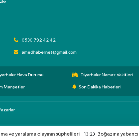
zle
0530 792 42 42
amedhabernet@gmail.com
yarbakır Hava Durumu
Diyarbakır Namaz Vakitleri
m Manşetler
Son Dakika Haberleri
Yazarlar
ma ve yaralama olayının şüphelileri
Boğazına yabancı 
13:23