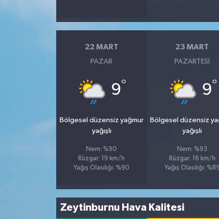
Spor
22 MART
23 MART
Yaşam
PAZAR
PAZARTESI
°
°
9
9
Bölgesel düzensiz yağmur
Bölgesel düzensiz y
yağışlı
yağışlı
Nem: %90
Nem: %93
Rüzgar: 19 km/h
Rüzgar: 16 km/h
Yağış Olasılığı: %90
Yağış Olasılığı: %8
Zeytinburnu Hava Kalitesi