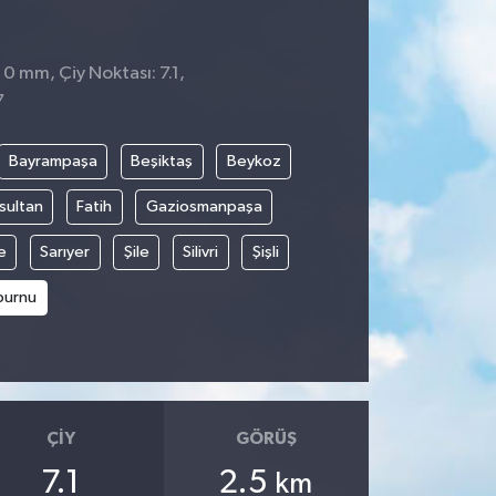
 0 mm, Çiy Noktası: 7.1,
7
Bayrampaşa
Beşiktaş
Beykoz
sultan
Fatih
Gaziosmanpaşa
e
Sarıyer
Şile
Silivri
Şişli
burnu
ÇIY
GÖRÜŞ
7.1
2.5
km