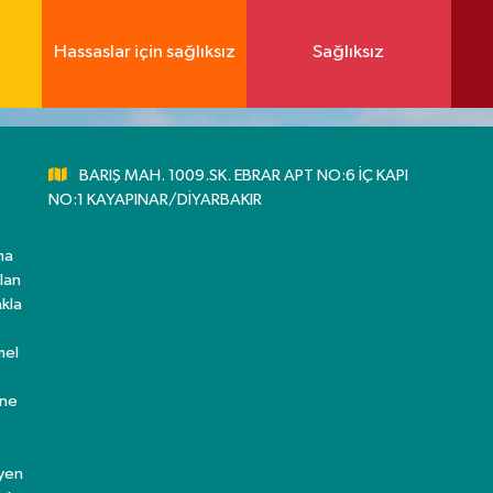
Hassaslar için sağlıksız
Sağlıksız
BARIŞ MAH. 1009.SK. EBRAR APT NO:6 İÇ KAPI
NO:1 KAYAPINAR/DİYARBAKIR
ma
lan
kla
mel
ine
eyen