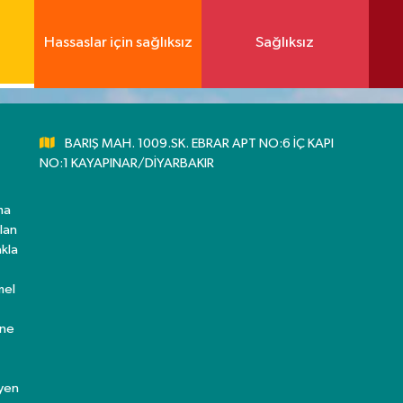
Hassaslar için sağlıksız
Sağlıksız
BARIŞ MAH. 1009.SK. EBRAR APT NO:6 İÇ KAPI
NO:1 KAYAPINAR/DİYARBAKIR
ma
lan
kla
mel
ine
eyen