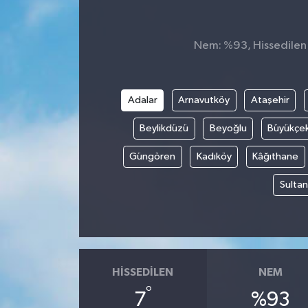
Genel
Nem: %93, Hissedilen S
Güncel
Gündem
Adalar
Arnavutköy
Ataşehir
Beylikdüzü
Beyoğlu
Büyükçe
İlim & İrfan
Güngören
Kadıköy
Kâğıthane
Kültür & Sanat
Sultan
KURDÎ
Sağlık
Sağlık & Yaşam
HISSEDILEN
NEM
°
7
%93
Siyaset