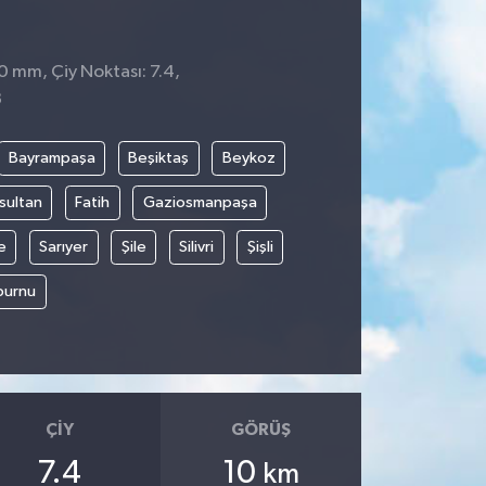
 0 mm, Çiy Noktası: 7.4,
8
Bayrampaşa
Beşiktaş
Beykoz
sultan
Fatih
Gaziosmanpaşa
e
Sarıyer
Şile
Silivri
Şişli
burnu
ÇIY
GÖRÜŞ
7.4
10
km