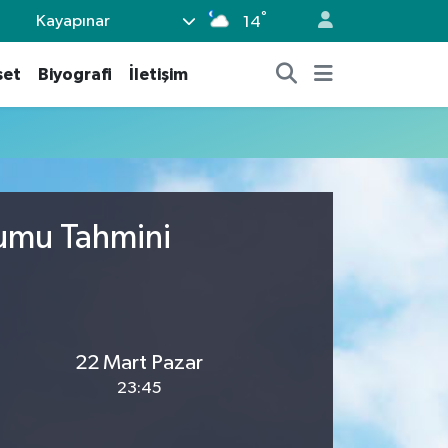
°
Kayapınar
14
set
Biyografi
İletişim
rumu Tahmini
22 Mart Pazar
23:45