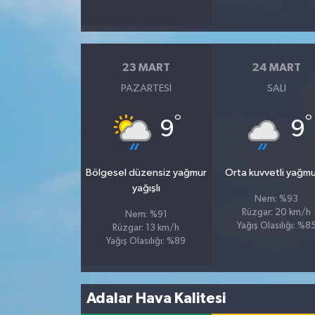
Spor
23 MART
24 MART
Yaşam
PAZARTESI
SALI
°
°
9
9
Bölgesel düzensiz yağmur
Orta kuvvetli yağmu
yağışlı
Nem: %93
Rüzgar: 20 km/h
Nem: %91
Yağış Olasılığı: %8
Rüzgar: 13 km/h
Yağış Olasılığı: %89
Adalar Hava Kalitesi