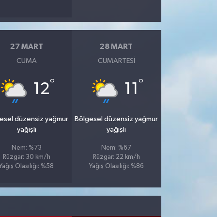
27 MART
28 MART
CUMA
CUMARTESI
°
°
12
11
esel düzensiz yağmur
Bölgesel düzensiz yağmur
yağışlı
yağışlı
Nem: %73
Nem: %67
Rüzgar: 30 km/h
Rüzgar: 22 km/h
Yağış Olasılığı: %58
Yağış Olasılığı: %86