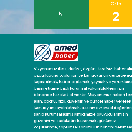
Orta
2
İyi
Vizyonumuz ilkeli, dürüst, özgün, tarafsız, haber al
özgürlüğünü toplumun ve kamuoyunun gerçeğe açı
kapısı olmak, haber toplamak, yaymak ve yorumlama
basın etiğine bağlı kurumsal yükümlülüklerimizin
bilincinde hareket etmektir. Misyonumuz haberi te
alan, doğru, hızlı, güvenilir ve güncel haber vererek
kamuoyunu aydınlatmak, basının evrensel değerler
sahip kurumsallaşmış kimliğimizle okuyucularımızın
güvenini ve sadakatini kazanmak, günümüz
koşullarında, toplumsal sorumluluk bilincini benims