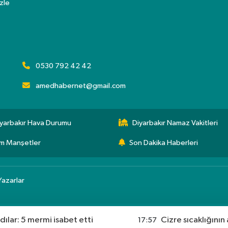
zle
0530 792 42 42
amedhabernet@gmail.com
yarbakır Hava Durumu
Diyarbakır Namaz Vakitleri
m Manşetler
Son Dakika Haberleri
Yazarlar
dılar: 5 mermi isabet etti
Cizre sıcaklığının a
17:57