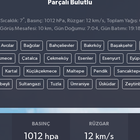
Parçalı Bulutlu
°
ıcaklık: 7
, Basınç: 1012 hPa, Rüzgar: 12 km/s, Toplam Yağış:
Görüş Mesafesi: 10 km, Gün Doğumu: 7:04, Gün Batımı: 19:1
Avcılar
Bağcılar
Bahçelievler
Bakırköy
Başakşehir
kmece
Çatalca
Çekmeköy
Esenler
Esenyurt
Eyüp
Kartal
Küçükçekmece
Maltepe
Pendik
Sancaktep
beyli
Sultangazi
Tuzla
Ümraniye
Üsküdar
Zeytin
BASINÇ
RÜZGAR
1012
12
hpa
km/s