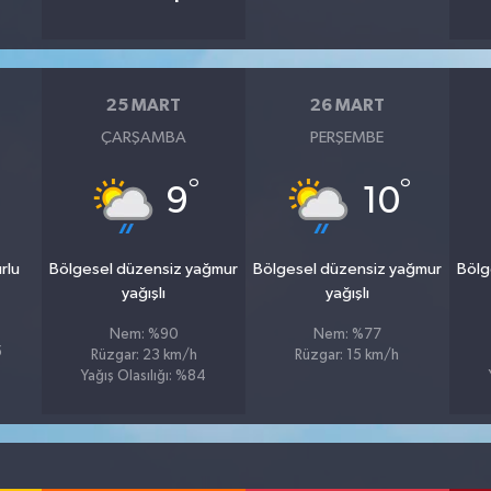
25 MART
26 MART
ÇARŞAMBA
PERŞEMBE
°
°
9
10
rlu
Bölgesel düzensiz yağmur
Bölgesel düzensiz yağmur
Bölg
yağışlı
yağışlı
Nem: %90
Nem: %77
5
Rüzgar: 23 km/h
Rüzgar: 15 km/h
Yağış Olasılığı: %84