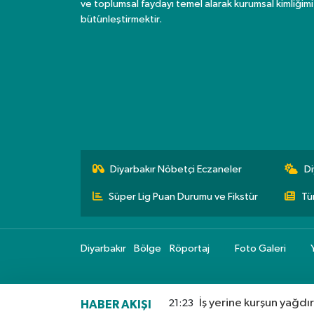
ve toplumsal faydayı temel alarak kurumsal kimliğimi
bütünleştirmektir.
Diyarbakır Nöbetçi Eczaneler
Di
Süper Lig Puan Durumu ve Fikstür
Tü
Diyarbakır
Bölge
Röportaj
Foto Galeri
İş yerine kurşun yağdır
21:23
HABER AKIŞI