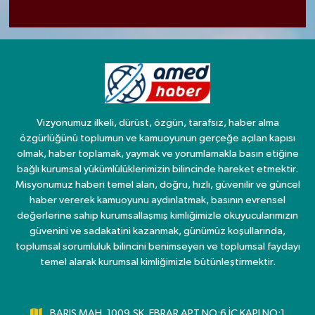
Vizyonumuz ilkeli, dürüst, özgün, tarafsız, haber alma
özgürlüğünü toplumun ve kamuoyunun gerçeğe açılan kapısı
olmak, haber toplamak, yaymak ve yorumlamakla basın etiğine
bağlı kurumsal yükümlülüklerimizin bilincinde hareket etmektir.
Misyonumuz haberi temel alan, doğru, hızlı, güvenilir ve güncel
haber vererek kamuoyunu aydınlatmak, basının evrensel
değerlerine sahip kurumsallaşmış kimliğimizle okuyucularımızın
güvenini ve sadakatini kazanmak, günümüz koşullarında,
toplumsal sorumluluk bilincini benimseyen ve toplumsal faydayı
temel alarak kurumsal kimliğimizle bütünleştirmektir.
BARIŞ MAH. 1009.SK. EBRAR APT NO:6 İÇ KAPI NO:1