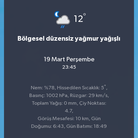
Genel
°
12
Güncel
Bölgesel düzensiz yağmur yağışlı
Gündem
İlim & İrfan
19 Mart Perşembe
23:45
Kültür & Sanat
°
Nem: %78, Hissedilen Sıcaklık: 5
,
KURDÎ
Basınç: 1002 hPa, Rüzgar: 29 km/s,
Toplam Yağış: 0 mm, Çiy Noktası:
Sağlık
4.7,
Görüş Mesafesi: 10 km, Gün
Sağlık & Yaşam
Doğumu: 6:43, Gün Batımı: 18:49
Siyaset