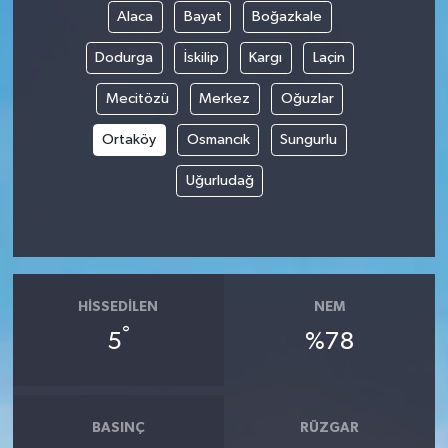
Alaca
Bayat
Boğazkale
Spor
Dodurga
İskilip
Kargı
Laçin
Yaşam
Mecitözü
Merkez
Oğuzlar
Ortaköy
Osmancık
Sungurlu
Uğurludağ
HISSEDILEN
NEM
°
5
%78
BASINÇ
RÜZGAR