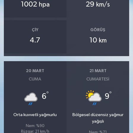
1002
29
hpa
km/s
ÇIY
GÖRÜŞ
4.7
10
km
20 MART
21 MART
CUMA
CUMARTESI
°
°
6
9
Orta kuvvetli yağmurlu
Bölgesel düzensiz yağmur
yağışlı
Nem: %90
Rüzgar: 21 km/h
Nem: %71