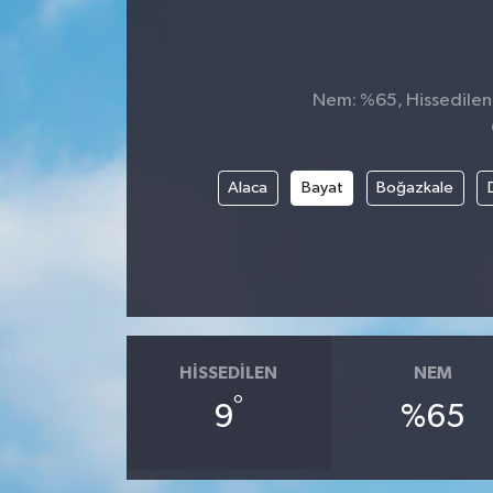
Genel
Güncel
Nem: %65, Hissedilen S
Gündem
Alaca
Bayat
Boğazkale
İlim & İrfan
Kültür & Sanat
KURDÎ
HISSEDILEN
NEM
Sağlık
°
9
%65
Sağlık & Yaşam
Siyaset