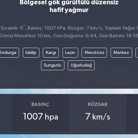
Bölgesel gök gürültülü düzensiz
hafif yağmur
°
ıcaklık: 9
, Basınç: 1007 hPa, Rüzgar: 7 km/s, Toplam Yağış: 
Görüş Mesafesi: 10 km, Gün Doğumu: 6:44, Gün Batımı: 18:5
Dodurga
İskilip
Kargı
Laçin
Mecitözü
Merkez
Sungurlu
Uğurludağ
BASINÇ
RÜZGAR
1007
7
hpa
km/s