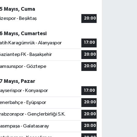
5 Mayıs, Cuma
izespor - Beşiktaş
20:00
6 Mayıs, Cumartesi
atih Karagümrük - Alanyaspor
17:00
aziantep FK - Başakşehir
20:00
amsunspor - Göztepe
20:00
7 Mayıs, Pazar
ayserispor - Konyaspor
17:00
enerbahçe - Eyüpspor
20:00
rabzonspor - Gençlerbirliği S.K.
20:00
asımpaşa - Galatasaray
20:00