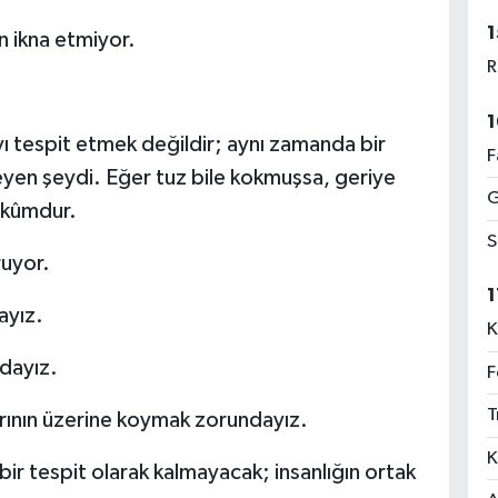
1
n ikna etmiyor.
R
1
tespit etmek değildir; aynı zamanda bir
F
eyen şeydi. Eğer tuz bile kokmuşsa, geriye
G
hkûmdur.
S
ruyor.
1
ayız.
K
dayız.
F
T
arının üzerine koymak zorundayız.
K
ir tespit olarak kalmayacak; insanlığın ortak