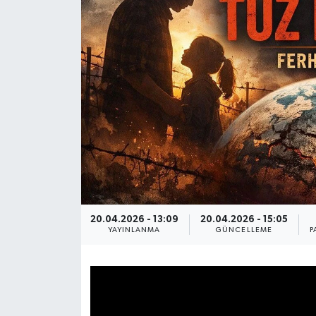
Genel
Güncel
Gündem
İlim & İrfan
Kültür & Sanat
KURDÎ
20.04.2026 - 13:09
20.04.2026 - 15:05
YAYINLANMA
GÜNCELLEME
P
Sağlık
Sağlık & Yaşam
Siyaset