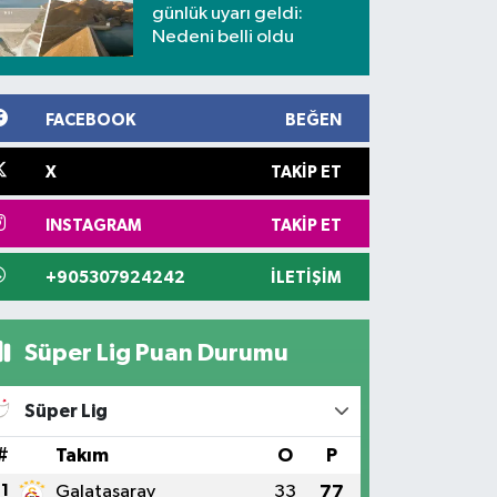
günlük uyarı geldi:
Nedeni belli oldu
FACEBOOK
BEĞEN
X
TAKIP ET
INSTAGRAM
TAKIP ET
+905307924242
İLETIŞIM
Süper Lig Puan Durumu
Süper Lig
#
Takım
O
P
1
Galatasaray
33
77