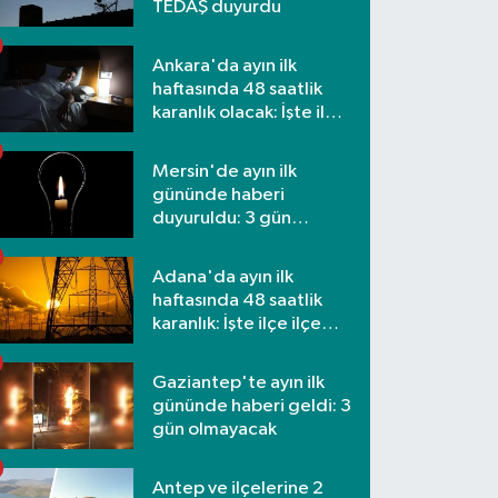
TEDAŞ duyurdu
Ankara'da ayın ilk
haftasında 48 saatlik
karanlık olacak: İşte ilçe
ilçe etkilenecek
mahalleler
Mersin'de ayın ilk
gününde haberi
duyuruldu: 3 gün
kesilecek
Adana'da ayın ilk
haftasında 48 saatlik
karanlık: İşte ilçe ilçe
mahalleler ve saatler
Gaziantep'te ayın ilk
gününde haberi geldi: 3
gün olmayacak
Antep ve ilçelerine 2