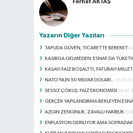
Ferhat AKTAŞ
Yazarın Diğer Yazıları
TAPUDA GÜVEN, TİCARETTE BEREKET
0
KASIRGA GELMEDEN: ESNAF DA TÜKETİC
KASAYI FAİZ BOŞALTTI, FATURAYI MİLLE
NATO’NUN 50 MİLYAR DOLARI...
12.07.2
SESSİZ ÇÖKÜŞ: FAİZ EKONOMİSİ
08.07.
GERÇEK YAPILANDIRMA BEKLEYEN ESN
AZGIN ZENGİNLİK, ZAVALLI FAKİRLİK
19.
ENFLASYON GERİLİYOR AMA SOFRADAK