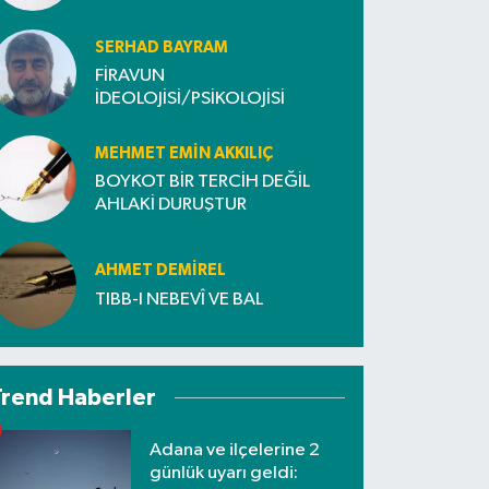
SERHAD BAYRAM
FİRAVUN
İDEOLOJİSİ/PSİKOLOJİSİ
MEHMET EMIN AKKILIÇ
BOYKOT BİR TERCİH DEĞİL
AHLAKİ DURUŞTUR
AHMET DEMİREL
TIBB-I NEBEVÎ VE BAL
Trend Haberler
Adana ve ilçelerine 2
günlük uyarı geldi: