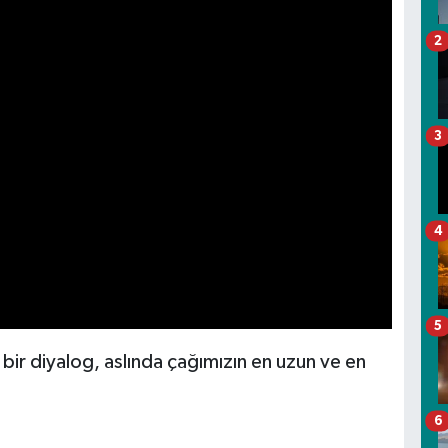
2
3
4
5
a bir diyalog, aslında çağımızın en uzun ve en
6