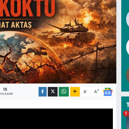
15
-
+
A
A
AYLAŞIM
1