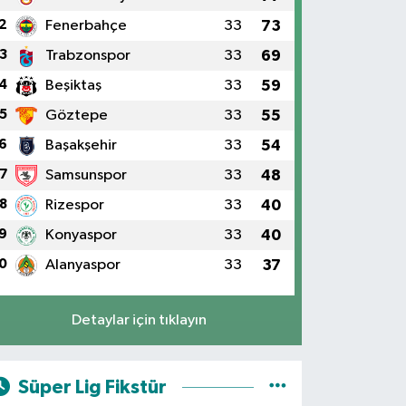
2
Fenerbahçe
33
73
3
Trabzonspor
33
69
4
Beşiktaş
33
59
5
Göztepe
33
55
6
Başakşehir
33
54
7
Samsunspor
33
48
8
Rizespor
33
40
9
Konyaspor
33
40
0
Alanyaspor
33
37
Detaylar için tıklayın
Süper Lig Fikstür