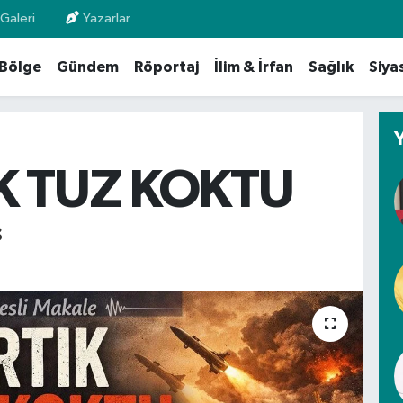
Galeri
Yazarlar
Bölge
Gündem
Röportaj
İlim & İrfan
Sağlık
Siya
K TUZ KOKTU
Ş