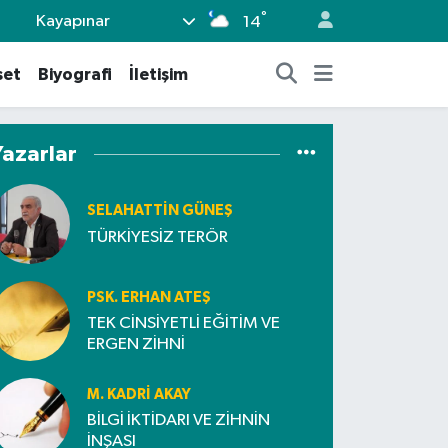
°
Kayapınar
14
set
Biyografi
İletişim
Yazarlar
SELAHATTIN GÜNEŞ
TÜRKİYESİZ TERÖR
PSK. ERHAN ATEŞ
TEK CİNSİYETLİ EĞİTİM VE
ERGEN ZİHNİ
M. KADRI AKAY
BİLGİ İKTİDARI VE ZİHNİN
İNŞASI