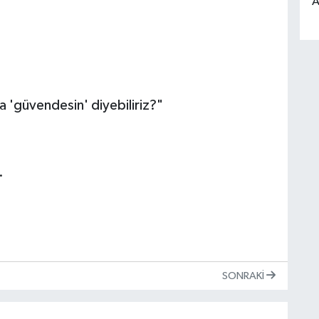
A
a 'güvendesin' diyebiliriz?"
.
SONRAKI