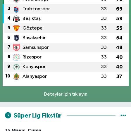
3
Trabzonspor
33
69
4
Beşiktaş
33
59
5
Göztepe
33
55
6
Başakşehir
33
54
7
Samsunspor
33
48
8
Rizespor
33
40
9
Konyaspor
33
40
10
Alanyaspor
33
37
Detaylar için tıklayın
Süper Lig Fikstür
15 Mayıs, Cuma