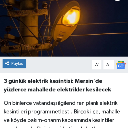
Genel
Güncel
Gündem
İlim & İrfan
Paylaş
-
+
A
A
Kültür & Sanat
3 günlük elektrik kesintisi: Mersin'de
KURDÎ
yüzlerce mahallede elektrikler kesilecek
Sağlık
On binlerce vatandaşı ilgilendiren planlı elektrik
kesintileri programı netleşti. Birçok ilçe, mahalle
Sağlık & Yaşam
ve köyde bakım-onarım kapsamında kesintiler
Siyaset