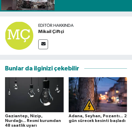
EDITÖR HAKKINDA
Mikail Çiftçi
Bunlar da ilginizi çekebilir
Gaziantep, Nizip,
Adana, Seyhan, Pozantı... 2
Nurdağı... Resmi kurumdan
gün sürecek kesinti başladı
48 saatlik uyarı