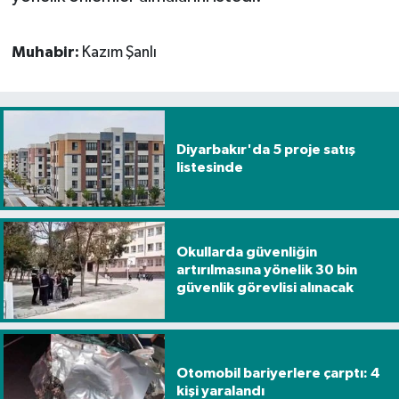
Muhabir:
Kazım Şanlı
Diyarbakır'da 5 proje satış
listesinde
Okullarda güvenliğin
artırılmasına yönelik 30 bin
güvenlik görevlisi alınacak
Otomobil bariyerlere çarptı: 4
kişi yaralandı