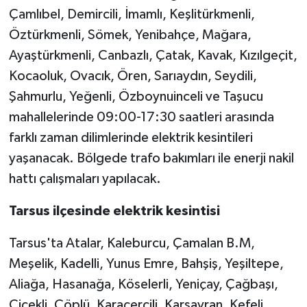
Çamlıbel, Demircili, İmamlı, Keşlitürkmenli,
Öztürkmenli, Sömek, Yenibahçe, Mağara,
Ayaştürkmenli, Canbazlı, Çatak, Kavak, Kızılgeçit,
Kocaoluk, Ovacık, Ören, Sarıaydın, Seydili,
Şahmurlu, Yeğenli, Özboynuinceli ve Taşucu
mahallelerinde 09:00-17:30 saatleri arasında
farklı zaman dilimlerinde elektrik kesintileri
yaşanacak. Bölgede trafo bakımları ile enerji nakil
hattı çalışmaları yapılacak.
Tarsus ilçesinde elektrik kesintisi
Tarsus'ta Atalar, Kaleburcu, Çamalan B.M,
Meşelik, Kadelli, Yunus Emre, Bahşiş, Yeşiltepe,
Aliağa, Hasanağa, Köselerli, Yeniçay, Çağbaşı,
Çiçekli, Çöplü, Karaçerçili, Karsavran, Kefeli,