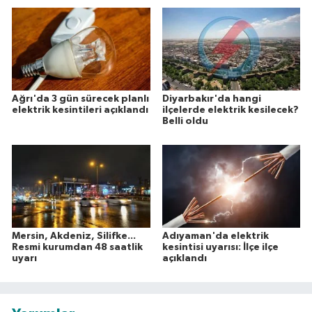
Ağrı'da 3 gün sürecek planlı
Diyarbakır'da hangi
elektrik kesintileri açıklandı
ilçelerde elektrik kesilecek?
Belli oldu
Mersin, Akdeniz, Silifke...
Adıyaman'da elektrik
Resmi kurumdan 48 saatlik
kesintisi uyarısı: İlçe ilçe
uyarı
açıklandı