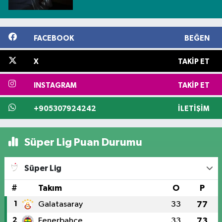
FACEBOOK
BEĞEN
X
TAKIP ET
INSTAGRAM
TAKIP ET
+905307924242
İLETIŞIM
Süper Lig Puan Durumu
Süper Lig
#
Takım
O
P
1
Galatasaray
33
77
2
Fenerbahçe
33
73