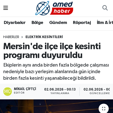
Diyarbakır
Diyarbakır
Diyarbakır Nöbetçi Eczaneler
Diyarbakır
Bölge
Gündem
Röportaj
İlim & İ
Bölge
Aile
Diyarbakır Hava Durumu
HABERLER
ELEKTRIK KESINTILERI
Mersin'de ilçe ilçe kesinti
Röportaj
Asayiş
Diyarbakır Namaz Vakitleri
programı duyuruldu
Foto Galeri
Bilim & Teknoloji
Diyarbakır Trafik Yoğunluk Haritası
Ekiplerin aynı anda birden fazla bölgede çalışması
Yazarlar
Bölge
Süper Lig Puan Durumu ve Fikstür
nedeniyle bazı yerleşim alanlarında gün içinde
birden fazla kesinti yaşanabileceği bildirildi.
Dünya
Tüm Manşetler
MIKAIL ÇIFTÇI
02.06.2026 - 00:13
02.06.2026 - 00:
EDITÖR
YAYINLANMA
GÜNCELLEME
Eğitim
Son Dakika Haberleri
Ekonomi
Haber Arşivi