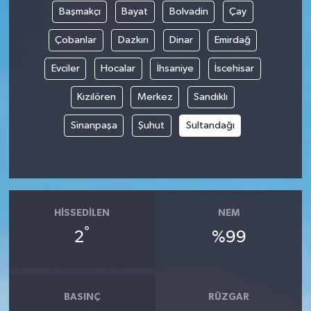
Başmakçı
Bayat
Bolvadin
Çay
Spor
Çobanlar
Dazkırı
Dinar
Emirdağ
Yaşam
Evciler
Hocalar
İhsaniye
İscehisar
Kızılören
Merkez
Sandıklı
Sinanpaşa
Şuhut
Sultandağı
HISSEDILEN
NEM
°
2
%99
BASINÇ
RÜZGAR