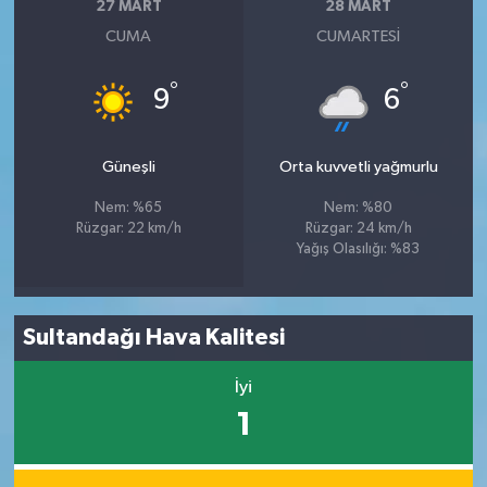
27 MART
28 MART
CUMA
CUMARTESI
°
°
9
6
Güneşli
Orta kuvvetli yağmurlu
Nem: %65
Nem: %80
Rüzgar: 22 km/h
Rüzgar: 24 km/h
Yağış Olasılığı: %83
Sultandağı Hava Kalitesi
İyi
1