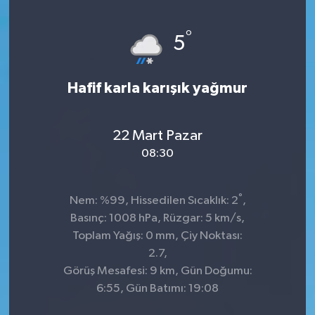
Genel
°
5
Güncel
Hafif karla karışık yağmur
Gündem
İlim & İrfan
22 Mart Pazar
08:30
Kültür & Sanat
°
Nem: %99, Hissedilen Sıcaklık: 2
,
KURDÎ
Basınç: 1008 hPa, Rüzgar: 5 km/s,
Toplam Yağış: 0 mm, Çiy Noktası:
Sağlık
2.7,
Görüş Mesafesi: 9 km, Gün Doğumu:
Sağlık & Yaşam
6:55, Gün Batımı: 19:08
Siyaset