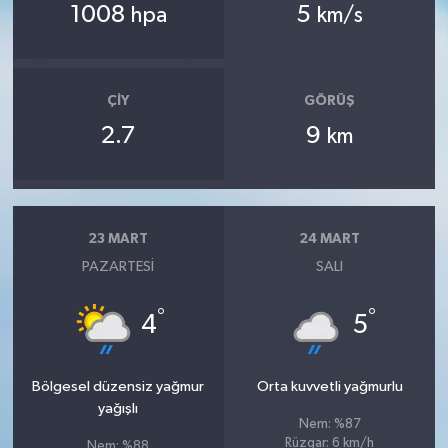
1008
5
hpa
km/s
ÇIY
GÖRÜŞ
2.7
9
km
23 MART
24 MART
PAZARTESI
SALI
°
°
4
5
Bölgesel düzensiz yağmur
Orta kuvvetli yağmurlu
yağışlı
Nem: %87
Rüzgar: 6 km/h
Nem: %88