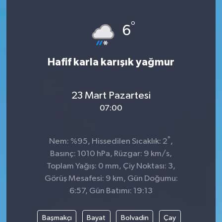
Genel
°
6
Güncel
Hafif karla karışık yağmur
Gündem
İlim & İrfan
23 Mart Pazartesi
07:00
Kültür & Sanat
°
Nem: %95, Hissedilen Sıcaklık: 2
,
KURDÎ
Basınç: 1010 hPa, Rüzgar: 9 km/s,
Toplam Yağış: 0 mm, Çiy Noktası: 3,
Sağlık
Görüş Mesafesi: 9 km, Gün Doğumu:
6:57, Gün Batımı: 19:13
Sağlık & Yaşam
Başmakçı
Bayat
Bolvadin
Çay
Siyaset