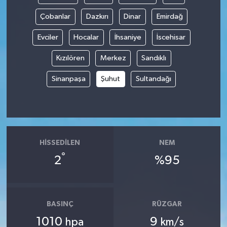
Çobanlar
Dazkırı
Dinar
Emirdağ
Spor
Evciler
Hocalar
İhsaniye
İscehisar
Yaşam
Kızılören
Merkez
Sandıklı
Sinanpaşa
Şuhut
Sultandağı
HISSEDILEN
NEM
°
2
%95
BASINÇ
RÜZGAR
1010
9
hpa
km/s