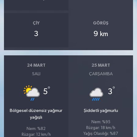
ÇIY
GÖRÜŞ
3
9
km
24 MART
25 MART
SALI
ÇARŞAMBA
°
°
5
3
Bölgesel düzensiz yağmur
Şiddetli yağmurlu
yağışlı
Nem: %95
Rüzgar: 18 km/h
Nem: %82
Yağış Olasılığı: %87
Rüzgar: 12 km/h