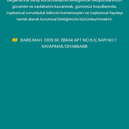
değerlerine sahip kurumsallaşmış kimliğimizle okuyucularımızın
güvenini ve sadakatini kazanmak, günümüz koşullarında,
toplumsal sorumluluk bilincini benimseyen ve toplumsal faydayı
temel alarak kurumsal kimliğimizle bütünleştirmektir.
BARIŞ MAH. 1009.SK. EBRAR APT NO:6 İÇ KAPI NO:1
KAYAPINAR/DİYARBAKIR