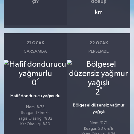
ÇIY
GÖRÜŞ
km
21 OCAK
22 OCAK
ÇARŞAMBA
PERŞEMBE
°
0
°
2
Hafif dondurucu yağmurlu
Bölgesel düzensiz yağmur
Nem: %73
yağışlı
Rüzgar: 17 km/h
Yağış Olasılığı: %82
Nem: %71
Kar Olasılığı: %10
Rüzgar: 23 km/h