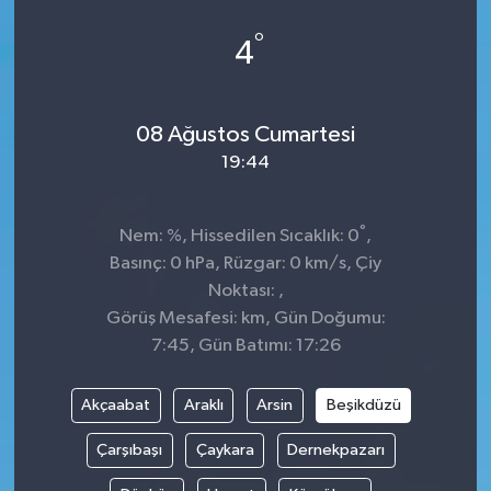
Genel
°
4
Güncel
08 Ağustos Cumartesi
Gündem
19:44
İlim & İrfan
°
Nem: %, Hissedilen Sıcaklık: 0
,
Kültür & Sanat
Basınç: 0 hPa, Rüzgar: 0 km/s, Çiy
Noktası: ,
KURDÎ
Görüş Mesafesi: km, Gün Doğumu:
7:45, Gün Batımı: 17:26
Sağlık
Akçaabat
Araklı
Arsin
Beşikdüzü
Sağlık & Yaşam
Çarşıbaşı
Çaykara
Dernekpazarı
Siyaset