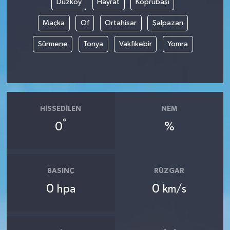
Düzköy
Hayrat
Köprübaşı
Maçka
Of
Ortahisar
Şalpazarı
Spor
Sürmene
Tonya
Vakfıkebir
Yomra
Yaşam
HISSEDILEN
NEM
°
0
%
BASINÇ
RÜZGAR
0
0
hpa
km/s