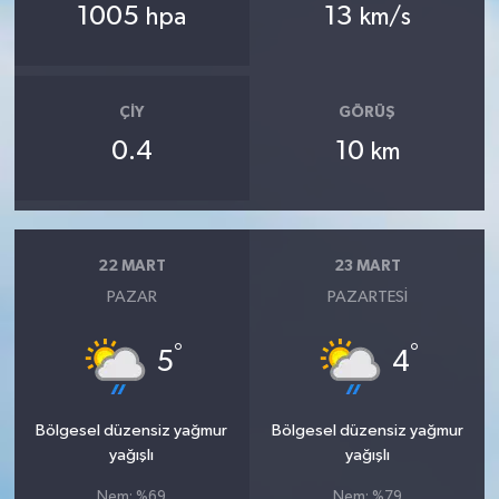
1005
13
hpa
km/s
ÇIY
GÖRÜŞ
0.4
10
km
22 MART
23 MART
PAZAR
PAZARTESI
°
°
5
4
Bölgesel düzensiz yağmur
Bölgesel düzensiz yağmur
yağışlı
yağışlı
Nem: %69
Nem: %79