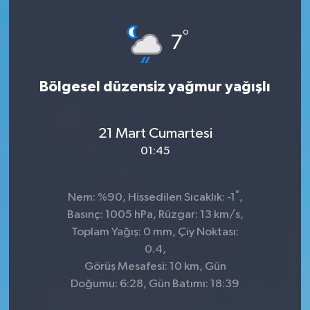
Genel
°
7
Güncel
Bölgesel düzensiz yağmur yağışlı
Gündem
İlim & İrfan
21 Mart Cumartesi
01:45
Kültür & Sanat
°
Nem: %90, Hissedilen Sıcaklık: -1
,
KURDÎ
Basınç: 1005 hPa, Rüzgar: 13 km/s,
Toplam Yağış: 0 mm, Çiy Noktası:
Sağlık
0.4,
Görüş Mesafesi: 10 km, Gün
Sağlık & Yaşam
Doğumu: 6:28, Gün Batımı: 18:39
Siyaset