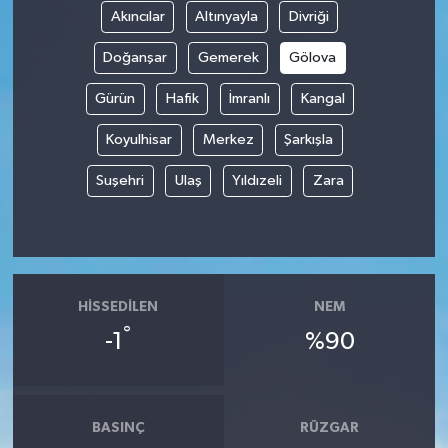
Akıncılar
Altınyayla
Divriği
Spor
Doğanşar
Gemerek
Gölova
Yaşam
Gürün
Hafik
İmranlı
Kangal
Koyulhisar
Merkez
Şarkışla
Suşehri
Ulaş
Yıldızeli
Zara
HISSEDILEN
NEM
°
-1
%90
BASINÇ
RÜZGAR