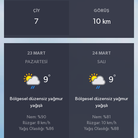
ÇIY
GÖRÜŞ
7
10
km
23 MART
24 MART
PAZARTESI
SALI
°
°
9
9
Bölgesel düzensiz yağmur
Bölgesel düzensiz yağmur
yağışlı
yağışlı
Nem: %90
Nem: %81
Rüzgar: 8 km/h
Rüzgar: 10 km/h
Yağış Olasılığı: %86
Yağış Olasılığı: %88