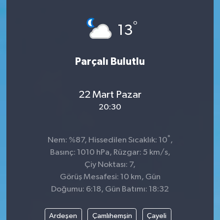
Genel
°
13
Güncel
Parçalı Bulutlu
Gündem
İlim & İrfan
22 Mart Pazar
20:30
Kültür & Sanat
°
Nem: %87, Hissedilen Sıcaklık: 10
,
KURDÎ
Basınç: 1010 hPa, Rüzgar: 5 km/s,
Çiy Noktası: 7,
Sağlık
Görüş Mesafesi: 10 km, Gün
Doğumu: 6:18, Gün Batımı: 18:32
Sağlık & Yaşam
Ardeşen
Çamlıhemşin
Çayeli
Siyaset