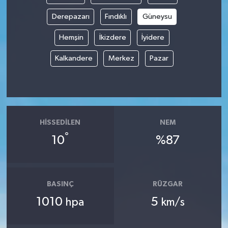
Derepazarı
Fındıklı
Güneysu
Spor
Hemşin
İkizdere
İyidere
Yaşam
Kalkandere
Merkez
Pazar
HISSEDILEN
NEM
°
10
%87
BASINÇ
RÜZGAR
1010
5
hpa
km/s