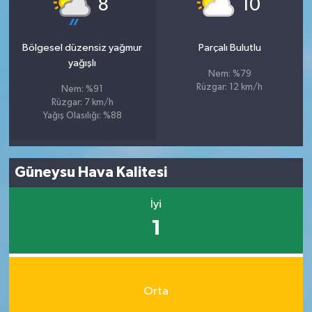
8
10
Bölgesel düzensiz yağmur
Parçalı Bulutlu
yağışlı
Nem: %79
Rüzgar: 12 km/h
Nem: %91
Rüzgar: 7 km/h
Yağış Olasılığı: %88
Güneysu Hava Kalitesi
İyi
1
Orta