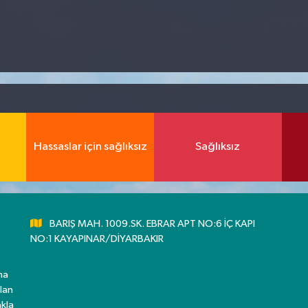
Hassaslar için sağlıksız
Sağlıksız
BARIŞ MAH. 1009.SK. EBRAR APT NO:6 İÇ KAPI
NO:1 KAYAPINAR/DİYARBAKIR
ma
lan
kla