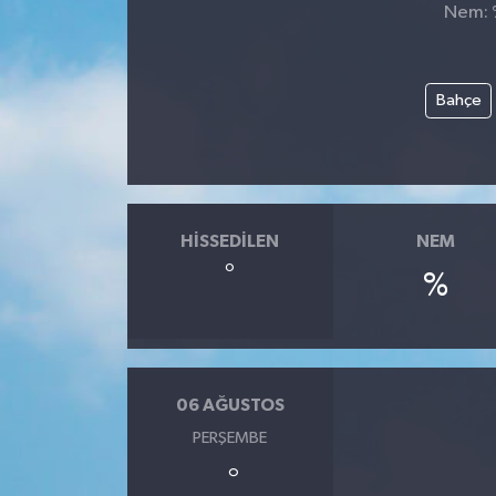
Nem: %
Genel
Güncel
Bahçe
Gündem
İlim & İrfan
HISSEDILEN
NEM
Kültür & Sanat
°
%
KURDÎ
Sağlık
06 AĞUSTOS
Sağlık & Yaşam
PERŞEMBE
°
Siyaset