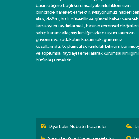
basın etiğine bağlı kurumsal yükümlülüklerimizin
bilincinde hareket etmektir. Misyonumuz haberi te
alan, doğru, hızlı, güvenilir ve güncel haber vererek
kamuoyunu aydınlatmak, basının evrensel değerler
sahip kurumsallaşmış kimliğimizle okuyucularımızın
güvenini ve sadakatini kazanmak, günümüz
koşullarında, toplumsal sorumluluk bilincini benims
ve toplumsal faydayı temel alarak kurumsal kimliğimi
bütünleştirmektir.
Diyarbakır Nöbetçi Eczaneler
Di
Süper Lig Puan Durumu ve Fikstür
Tü