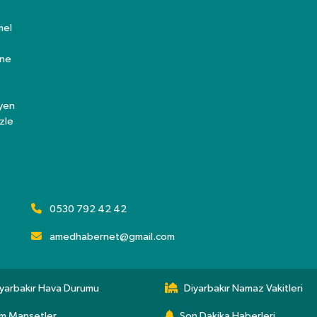
mel
ine
eyen
zle
0530 792 42 42
amedhabernet@gmail.com
yarbakır Hava Durumu
Diyarbakır Namaz Vakitleri
m Manşetler
Son Dakika Haberleri