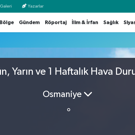
Galeri
Yazarlar
Bölge
Gündem
Röportaj
İlim & İrfan
Sağlık
Siya
n, Yarın ve 1 Haftalık Hava Du
Osmaniye
°