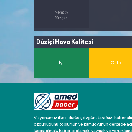
Nem: %
Spor
Rüzgar:
Yaşam
Düziçi Hava Kalitesi
İyi
Orta
Vizyonumuz ilkeli, dürüst, özgün, tarafsız, haber al
özgürlüğünü toplumun ve kamuoyunun gerçeğe açı
kapısı olmak, haber toplamak, yaymak ve yorumlama