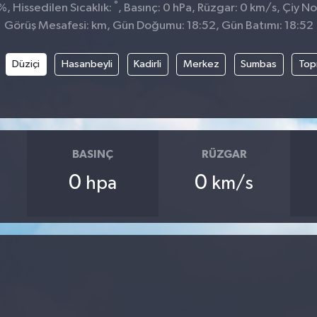
°
, Hissedilen Sıcaklık:
, Basınç: 0 hPa, Rüzgar: 0 km/s, Çiy Nok
Görüş Mesafesi: km, Gün Doğumu: 18:52, Gün Batımı: 18:52
Düziçi
Hasanbeyli
Kadirli
Merkez
Sumbas
Top
BASINÇ
RÜZGAR
0
0
hpa
km/s