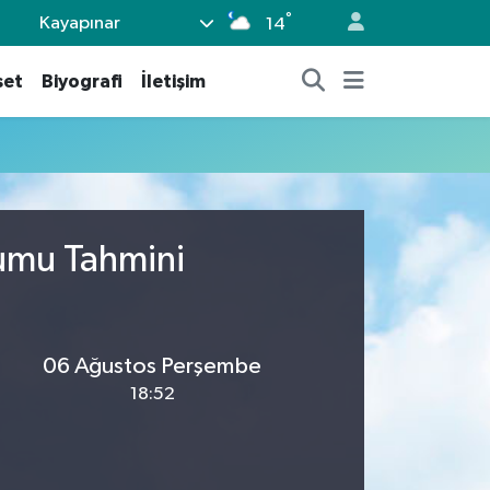
°
Kayapınar
14
set
Biyografi
İletişim
rumu Tahmini
06 Ağustos Perşembe
18:52