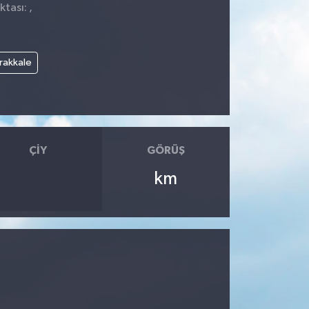
tası: ,
rakkale
ÇIY
GÖRÜŞ
km