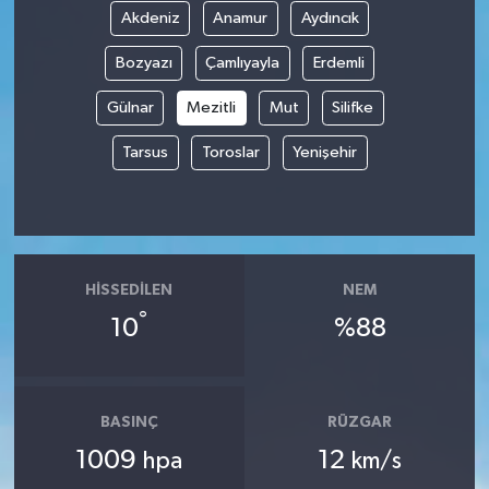
Akdeniz
Anamur
Aydıncık
Spor
Bozyazı
Çamlıyayla
Erdemli
Yaşam
Gülnar
Mezitli
Mut
Silifke
Tarsus
Toroslar
Yenişehir
HISSEDILEN
NEM
°
10
%88
BASINÇ
RÜZGAR
1009
12
hpa
km/s