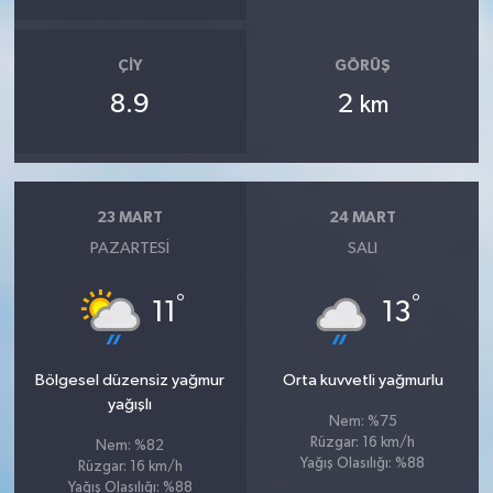
ÇIY
GÖRÜŞ
8.9
2
km
23 MART
24 MART
PAZARTESI
SALI
°
°
11
13
Bölgesel düzensiz yağmur
Orta kuvvetli yağmurlu
yağışlı
Nem: %75
Rüzgar: 16 km/h
Nem: %82
Yağış Olasılığı: %88
Rüzgar: 16 km/h
Yağış Olasılığı: %88