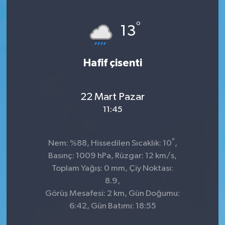
Genel
°
13
Güncel
Hafif çisenti
Gündem
İlim & İrfan
22 Mart Pazar
11:45
Kültür & Sanat
°
Nem: %88, Hissedilen Sıcaklık: 10
,
KURDÎ
Basınç: 1009 hPa, Rüzgar: 12 km/s,
Toplam Yağış: 0 mm, Çiy Noktası:
Sağlık
8.9,
Görüş Mesafesi: 2 km, Gün Doğumu:
Sağlık & Yaşam
6:42, Gün Batımı: 18:55
Siyaset