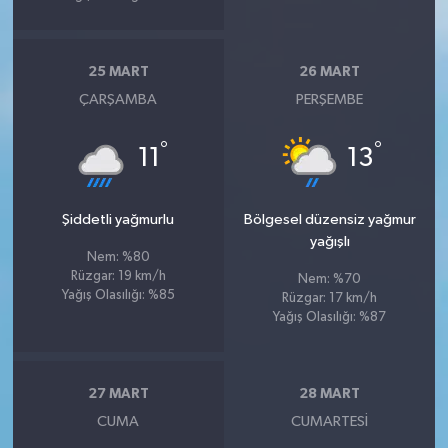
25 MART
26 MART
ÇARŞAMBA
PERŞEMBE
°
°
11
13
Şiddetli yağmurlu
Bölgesel düzensiz yağmur
yağışlı
Nem: %80
Rüzgar: 19 km/h
Nem: %70
Yağış Olasılığı: %85
Rüzgar: 17 km/h
Yağış Olasılığı: %87
27 MART
28 MART
CUMA
CUMARTESI