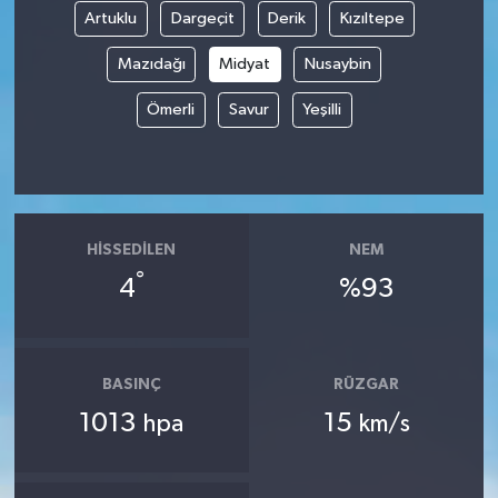
Artuklu
Dargeçit
Derik
Kızıltepe
Spor
Mazıdağı
Midyat
Nusaybin
Yaşam
Ömerli
Savur
Yeşilli
HISSEDILEN
NEM
°
4
%93
BASINÇ
RÜZGAR
1013
15
hpa
km/s