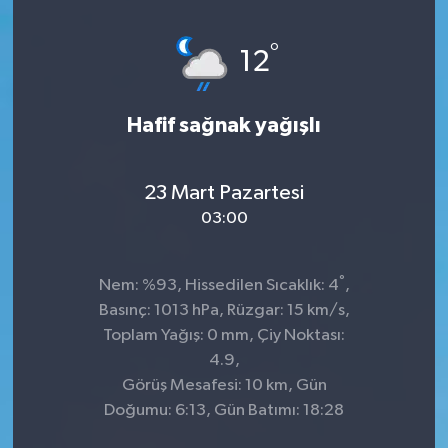
Genel
°
12
Güncel
Hafif sağnak yağışlı
Gündem
İlim & İrfan
23 Mart Pazartesi
03:00
Kültür & Sanat
°
Nem: %93, Hissedilen Sıcaklık: 4
,
KURDÎ
Basınç: 1013 hPa, Rüzgar: 15 km/s,
Toplam Yağış: 0 mm, Çiy Noktası:
Sağlık
4.9,
Görüş Mesafesi: 10 km, Gün
Sağlık & Yaşam
Doğumu: 6:13, Gün Batımı: 18:28
Siyaset