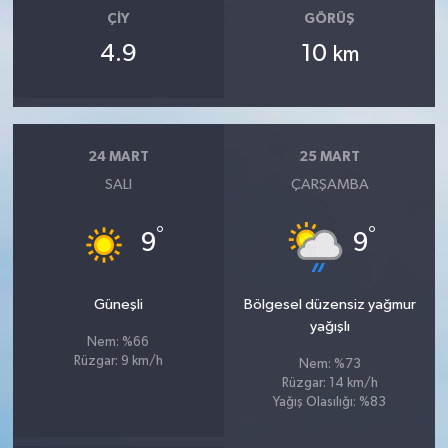
ÇIY
GÖRÜŞ
4.9
10
km
24 MART
25 MART
SALI
ÇARŞAMBA
°
°
9
9
Güneşli
Bölgesel düzensiz yağmur
yağışlı
Nem: %66
Rüzgar: 9 km/h
Nem: %73
Rüzgar: 14 km/h
Yağış Olasılığı: %83