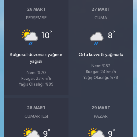
26 MART
27 MART
PERŞEMBE
CUMA
°
°
10
8
Bölgesel düzensiz yağmur
Orta kuvvetli yağmurlu
yağışlı
Nem: %82
Rüzgar: 24 km/h
Nem: %70
Yağış Olasılığı: %78
Rüzgar: 23 km/h
Yağış Olasılığı: %89
28 MART
29 MART
CUMARTESI
PAZAR
°
°
9
9