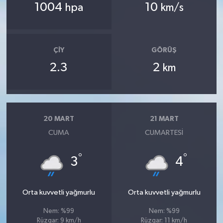
1004
10
hpa
km/s
ÇIY
GÖRÜŞ
2.3
2
km
20 MART
21 MART
CUMA
CUMARTESI
°
°
3
4
Orta kuvvetli yağmurlu
Orta kuvvetli yağmurlu
Nem: %99
Nem: %99
Rüzgar: 9 km/h
Rüzgar: 11 km/h