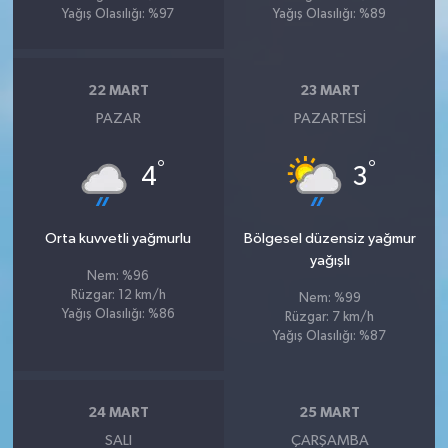
Yağış Olasılığı: %97
Yağış Olasılığı: %89
22 MART
23 MART
PAZAR
PAZARTESI
°
°
4
3
Orta kuvvetli yağmurlu
Bölgesel düzensiz yağmur
yağışlı
Nem: %96
Rüzgar: 12 km/h
Nem: %99
Yağış Olasılığı: %86
Rüzgar: 7 km/h
Yağış Olasılığı: %87
24 MART
25 MART
SALI
ÇARŞAMBA