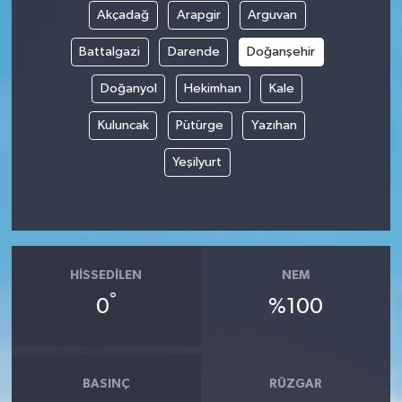
Akçadağ
Arapgir
Arguvan
Spor
Battalgazi
Darende
Doğanşehir
Yaşam
Doğanyol
Hekimhan
Kale
Kuluncak
Pütürge
Yazıhan
Yeşilyurt
HISSEDILEN
NEM
°
0
%100
BASINÇ
RÜZGAR