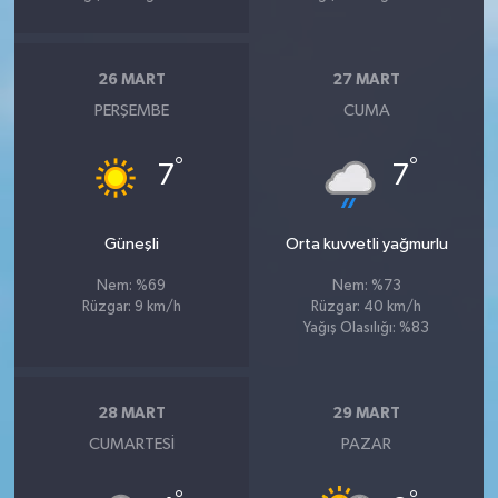
26 MART
27 MART
PERŞEMBE
CUMA
°
°
7
7
Güneşli
Orta kuvvetli yağmurlu
Nem: %69
Nem: %73
Rüzgar: 9 km/h
Rüzgar: 40 km/h
Yağış Olasılığı: %83
28 MART
29 MART
CUMARTESI
PAZAR