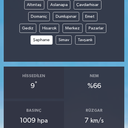
Altıntaş
Aslanapa
Çavdarhisar
Spor
Domaniç
Dumlupınar
Emet
Yaşam
Gediz
Hisarcık
Merkez
Pazarlar
Şaphane
Simav
Tavşanlı
HISSEDILEN
NEM
°
9
%66
BASINÇ
RÜZGAR
1009
7
hpa
km/s