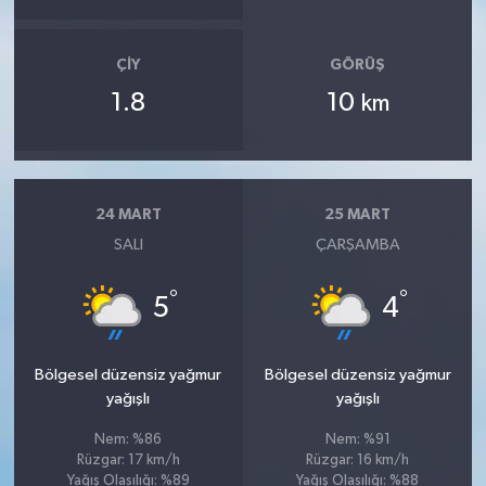
ÇIY
GÖRÜŞ
1.8
10
km
24 MART
25 MART
SALI
ÇARŞAMBA
°
°
5
4
Bölgesel düzensiz yağmur
Bölgesel düzensiz yağmur
yağışlı
yağışlı
Nem: %86
Nem: %91
Rüzgar: 17 km/h
Rüzgar: 16 km/h
Yağış Olasılığı: %89
Yağış Olasılığı: %88