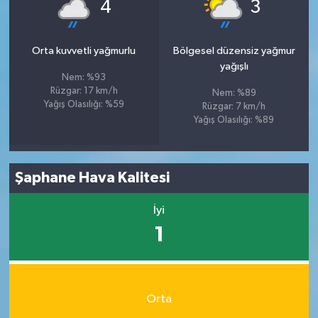
°
°
4
3
Orta kuvvetli yağmurlu
Bölgesel düzensiz yağmur
yağışlı
Nem: %93
Rüzgar: 17 km/h
Nem: %89
Yağış Olasılığı: %59
Rüzgar: 7 km/h
Yağış Olasılığı: %89
Şaphane Hava Kalitesi
İyi
1
Orta