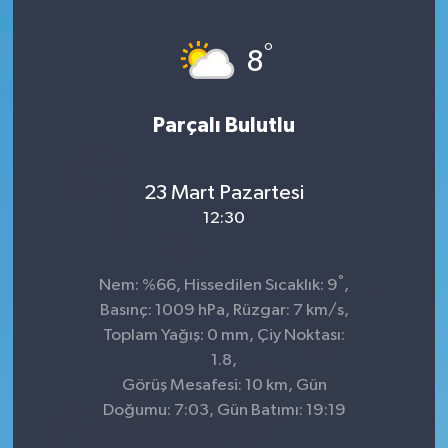
Genel
°
8
Güncel
Parçalı Bulutlu
Gündem
İlim & İrfan
23 Mart Pazartesi
12:30
Kültür & Sanat
°
Nem: %66, Hissedilen Sıcaklık: 9
,
KURDÎ
Basınç: 1009 hPa, Rüzgar: 7 km/s,
Toplam Yağış: 0 mm, Çiy Noktası:
Sağlık
1.8,
Görüş Mesafesi: 10 km, Gün
Sağlık & Yaşam
Doğumu: 7:03, Gün Batımı: 19:19
Siyaset