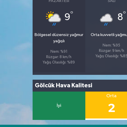
PAZARTESI
SALI
°
°
Spor
9
8
Yaşam
Bölgesel düzensiz yağmur
Orta kuvvetli yağmu
yağışlı
Nem: %95
Rüzgar: 9 km/h
Nem: %91
Yağış Olasılığı: %8
Rüzgar: 8 km/h
Yağış Olasılığı: %89
Gölcük Hava Kalitesi
Orta
2
İyi