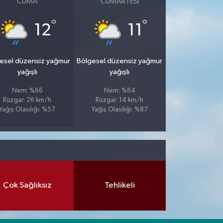
CUMA
CUMARTESI
°
°
12
11
esel düzensiz yağmur
Bölgesel düzensiz yağmur
yağışlı
yağışlı
Nem: %66
Nem: %64
Rüzgar: 26 km/h
Rüzgar: 14 km/h
Yağış Olasılığı: %57
Yağış Olasılığı: %87
Çok Sağlıksız
Tehlikeli