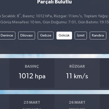
Parçalı Bulutlu
°
Sıcaklık: 8
, Basınç: 1012 hPa, Rüzgar: 11 km/s, Toplam Yağış:
Görüş Mesafesi: 10 km, Gün Doğumu: 7:01, Gün Batımı: 19:15
Derince
Dilovası
Gebze
Gölcük
İzmit
Kandıra
BASINÇ
RÜZGAR
1012
11
hpa
km/s
25 MART
26 MART