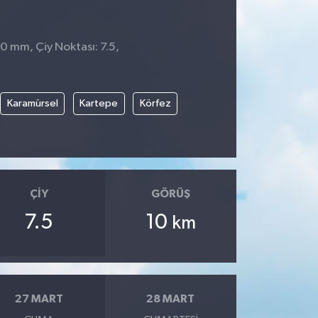
 0 mm, Çiy Noktası: 7.5,
Karamürsel
Kartepe
Körfez
ÇIY
GÖRÜŞ
7.5
10
km
27 MART
28 MART