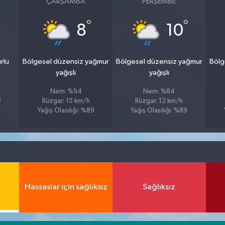
ÇARŞAMBA
PERŞEMBE
°
°
8
10
rlu
Bölgesel düzensiz yağmur
Bölgesel düzensiz yağmur
Bölg
yağışlı
yağışlı
Nem: %94
Nem: %84
5
Rüzgar: 15 km/h
Rüzgar: 12 km/h
Yağış Olasılığı: %89
Yağış Olasılığı: %89
Hassaslar için sağlıksız
Sağlıksız