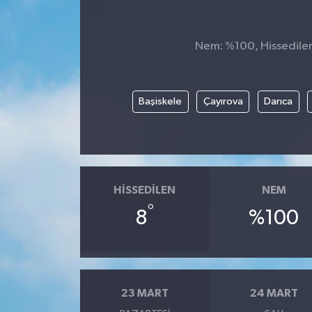
Genel
Nem: %100, Hissedilen 
Güncel
Gündem
Başiskele
Çayırova
Darıca
İlim & İrfan
Kültür & Sanat
HISSEDILEN
NEM
KURDÎ
°
8
%100
Sağlık
Sağlık & Yaşam
23 MART
24 MART
Siyaset