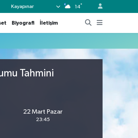
°
Kayapınar
14
set
Biyografi
İletişim
rumu Tahmini
22 Mart Pazar
23:45