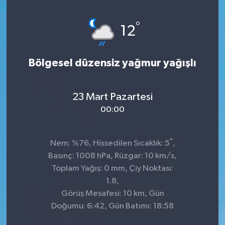
Genel
°
12
Güncel
Bölgesel düzensiz yağmur yağışlı
Gündem
İlim & İrfan
23 Mart Pazartesi
00:00
Kültür & Sanat
°
Nem: %76, Hissedilen Sıcaklık: 5
,
KURDÎ
Basınç: 1008 hPa, Rüzgar: 10 km/s,
Toplam Yağış: 0 mm, Çiy Noktası:
Sağlık
1.8,
Görüş Mesafesi: 10 km, Gün
Sağlık & Yaşam
Doğumu: 6:42, Gün Batımı: 18:58
Siyaset