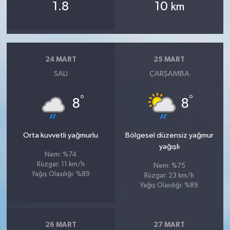
1.8
10
km
24 MART
25 MART
SALI
ÇARŞAMBA
°
°
8
8
Orta kuvvetli yağmurlu
Bölgesel düzensiz yağmur
yağışlı
Nem: %74
Rüzgar: 11 km/h
Nem: %75
Yağış Olasılığı: %89
Rüzgar: 23 km/h
Yağış Olasılığı: %89
26 MART
27 MART