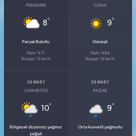
PERŞEMBE
CUMA
°
°
8
9
Parçalı Bulutlu
Güneşli
Nem: %71
Nem: %64
Rüzgar: 13 km/h
Rüzgar: 16 km/h
28 MART
29 MART
CUMARTESI
PAZAR
°
°
10
9
Bölgesel düzensiz yağmur
Orta kuvvetli yağmurlu
yağışlı