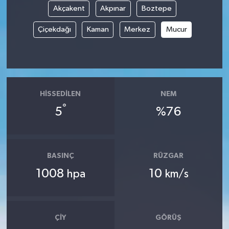
Akçakent
Akpınar
Boztepe
Spor
Çiçekdağı
Kaman
Merkez
Mucur
Yaşam
HISSEDILEN
NEM
°
5
%76
BASINÇ
RÜZGAR
1008
10
hpa
km/s
ÇIY
GÖRÜŞ