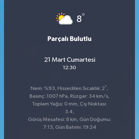
Genel
°
8
Güncel
Parçalı Bulutlu
Gündem
İlim & İrfan
21 Mart Cumartesi
12:30
Kültür & Sanat
°
Nem: %93, Hissedilen Sıcaklık: 2
,
KURDÎ
Basınç: 1007 hPa, Rüzgar: 34 km/s,
Toplam Yağış: 0 mm, Çiy Noktası:
Sağlık
3.4,
Görüş Mesafesi: 8 km, Gün Doğumu:
Sağlık & Yaşam
7:13, Gün Batımı: 19:24
Siyaset