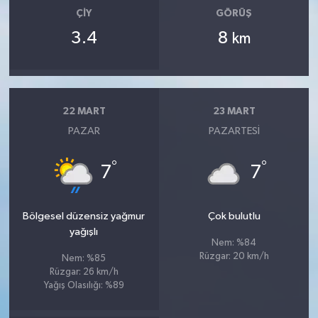
ÇIY
GÖRÜŞ
3.4
8
km
22 MART
23 MART
PAZAR
PAZARTESI
°
°
7
7
Bölgesel düzensiz yağmur
Çok bulutlu
yağışlı
Nem: %84
Rüzgar: 20 km/h
Nem: %85
Rüzgar: 26 km/h
Yağış Olasılığı: %89