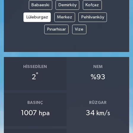
Babaeski
Demirköy
Kofçaz
Spor
Lüleburgaz
Merkez
Pehlivanköy
Yaşam
Pınarhisar
Vize
HISSEDILEN
NEM
°
2
%93
BASINÇ
RÜZGAR
1007
34
hpa
km/s