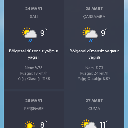
24 MART
25 MART
SALI
ÇARŞAMBA
°
°
9
9
Bölgesel düzensiz yağmur
Bölgesel düzensiz yağmur
yağışlı
yağışlı
Nem: %78
Nem: %73
Rüzgar: 19 km/h
Rüzgar: 24 km/h
Yağış Olasılığı: %88
Yağış Olasılığı: %87
26 MART
27 MART
PERŞEMBE
CUMA
°
°
8
11