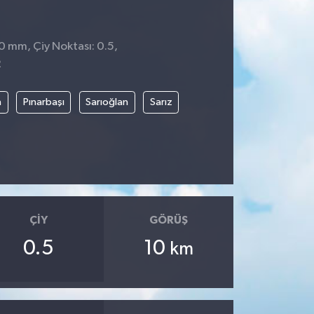
 0 mm, Çiy Noktası: 0.5,
2
n
Pınarbaşı
Sarıoğlan
Sarız
ÇIY
GÖRÜŞ
0.5
10
km