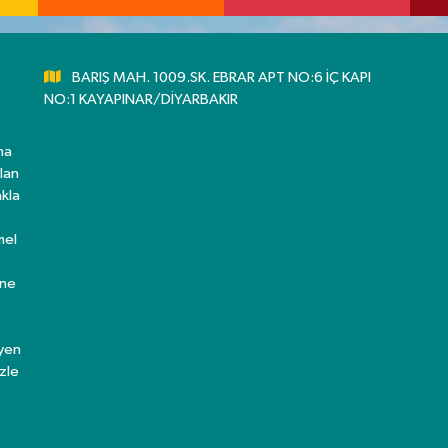
BARIŞ MAH. 1009.SK. EBRAR APT NO:6 İÇ KAPI
NO:1 KAYAPINAR/DİYARBAKIR
ma
lan
kla
mel
ine
eyen
zle