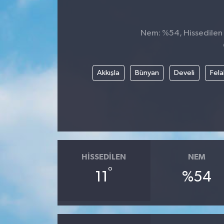
Genel
Nem: %54, Hissedilen S
Güncel
Gündem
Akkışla
Bünyan
Develi
Fela
İlim & İrfan
Kültür & Sanat
KURDÎ
HISSEDILEN
NEM
Sağlık
°
11
%54
Sağlık & Yaşam
Siyaset