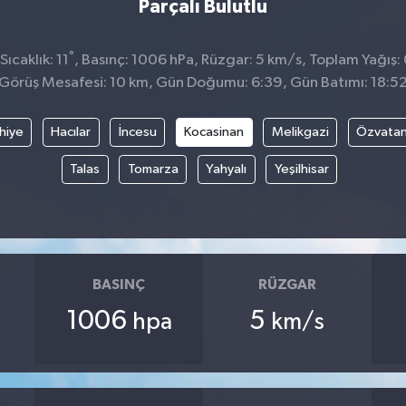
Parçalı Bulutlu
°
ıcaklık: 11
, Basınç: 1006 hPa, Rüzgar: 5 km/s, Toplam Yağış:
Görüş Mesafesi: 10 km, Gün Doğumu: 6:39, Gün Batımı: 18:5
hiye
Hacılar
İncesu
Kocasinan
Melikgazi
Özvata
Talas
Tomarza
Yahyalı
Yeşilhisar
BASINÇ
RÜZGAR
1006
5
hpa
km/s