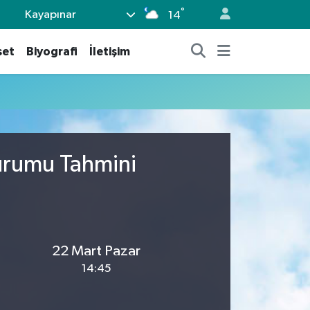
°
Kayapınar
14
set
Biyografi
İletişim
Durumu Tahmini
22 Mart Pazar
14:45