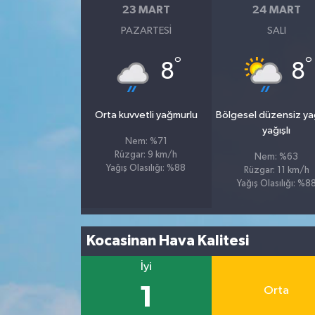
23 MART
24 MART
PAZARTESI
SALI
Spor
°
°
8
8
Yaşam
Orta kuvvetli yağmurlu
Bölgesel düzensiz y
yağışlı
Nem: %71
Rüzgar: 9 km/h
Nem: %63
Yağış Olasılığı: %88
Rüzgar: 11 km/h
Yağış Olasılığı: %8
Kocasinan Hava Kalitesi
İyi
1
Orta