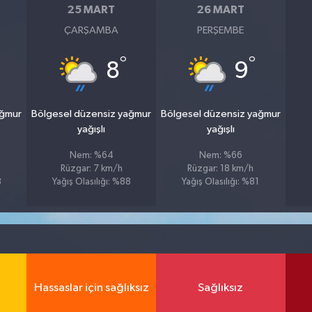
25 MART
26 MART
ÇARŞAMBA
PERŞEMBE
°
°
8
9
ağmur
Bölgesel düzensiz yağmur
Bölgesel düzensiz yağmur
yağışlı
yağışlı
Nem: %64
Nem: %66
Rüzgar: 7 km/h
Rüzgar: 18 km/h
8
Yağış Olasılığı: %88
Yağış Olasılığı: %81
Hassaslar için sağlıksız
Sağlıksız