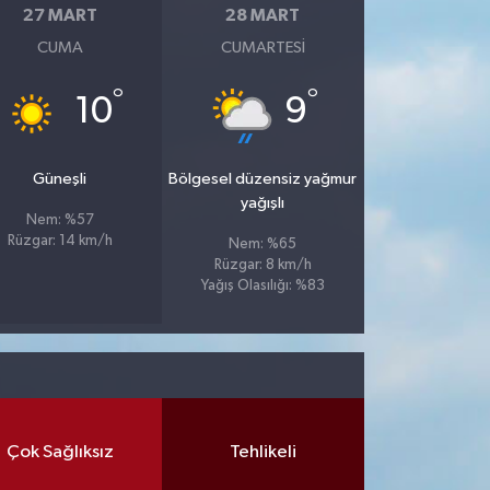
27 MART
28 MART
CUMA
CUMARTESI
°
°
10
9
Güneşli
Bölgesel düzensiz yağmur
yağışlı
Nem: %57
Rüzgar: 14 km/h
Nem: %65
Rüzgar: 8 km/h
Yağış Olasılığı: %83
Çok Sağlıksız
Tehlikeli