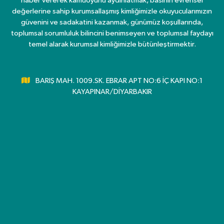
haber vererek kamuoyunu aydınlatmak, basının evrensel
değerlerine sahip kurumsallaşmış kimliğimizle okuyucularımızın
güvenini ve sadakatini kazanmak, günümüz koşullarında,
toplumsal sorumluluk bilincini benimseyen ve toplumsal faydayı
temel alarak kurumsal kimliğimizle bütünleştirmektir.
BARIŞ MAH. 1009.SK. EBRAR APT NO:6 İÇ KAPI NO:1
KAYAPINAR/DİYARBAKIR