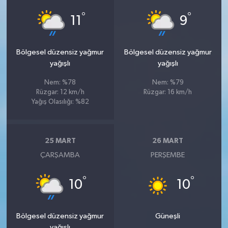
°
°
11
9
Bölgesel düzensiz yağmur
Bölgesel düzensiz yağmur
yağışlı
yağışlı
Nem: %78
Nem: %79
Rüzgar: 12 km/h
Rüzgar: 16 km/h
Yağış Olasılığı: %82
25 MART
26 MART
ÇARŞAMBA
PERŞEMBE
°
°
10
10
Bölgesel düzensiz yağmur
Güneşli
yağışlı