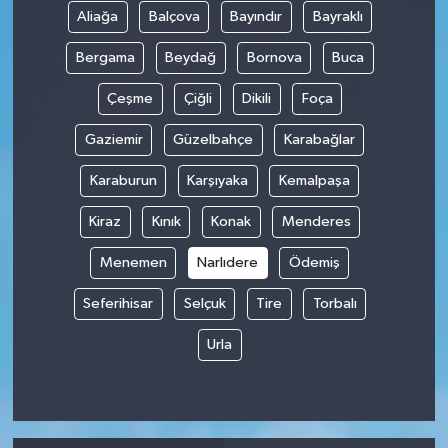
Aliağa
Balçova
Bayındır
Bayraklı
Spor
Bergama
Beydağ
Bornova
Buca
Yaşam
Çeşme
Çiğli
Dikili
Foça
Gaziemir
Güzelbahçe
Karabağlar
Karaburun
Karşıyaka
Kemalpaşa
Kiraz
Kınık
Konak
Menderes
Menemen
Narlıdere
Ödemiş
Seferihisar
Selçuk
Tire
Torbalı
Urla