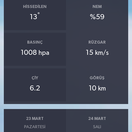
HISSEDILEN
NEM
°
13
%59
BASINÇ
RÜZGAR
1008
15
hpa
km/s
ÇIY
GÖRÜŞ
6.2
10
km
23 MART
24 MART
PAZARTESI
SALI