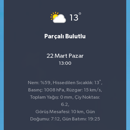
Genel
°
13
Güncel
Parçalı Bulutlu
Gündem
İlim & İrfan
22 Mart Pazar
13:00
Kültür & Sanat
°
Nem: %59, Hissedilen Sıcaklık: 13
,
KURDÎ
Basınç: 1008 hPa, Rüzgar: 15 km/s,
Toplam Yağış: 0 mm, Çiy Noktası:
Sağlık
6.2,
Görüş Mesafesi: 10 km, Gün
Sağlık & Yaşam
Doğumu: 7:12, Gün Batımı: 19:25
Siyaset