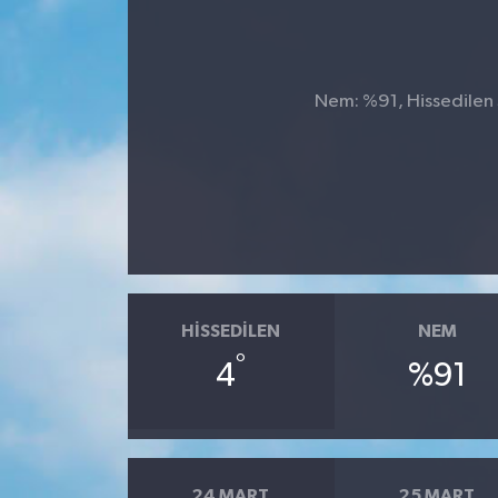
Genel
Güncel
Nem: %91, Hissedilen S
Gündem
İlim & İrfan
Kültür & Sanat
KURDÎ
HISSEDILEN
NEM
°
4
%91
Sağlık
Sağlık & Yaşam
Siyaset
24 MART
25 MART