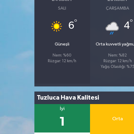
SALI
ÇARŞAMBA
Spor
°
°
6
4
Yaşam
Güneşli
Orta kuvvetli yağmu
Nem: %60
Nem: %82
Rüzgar: 12 km/h
Rüzgar: 12 km/h
Yağış Olasılığı: %7
Tuzluca Hava Kalitesi
İyi
1
Orta