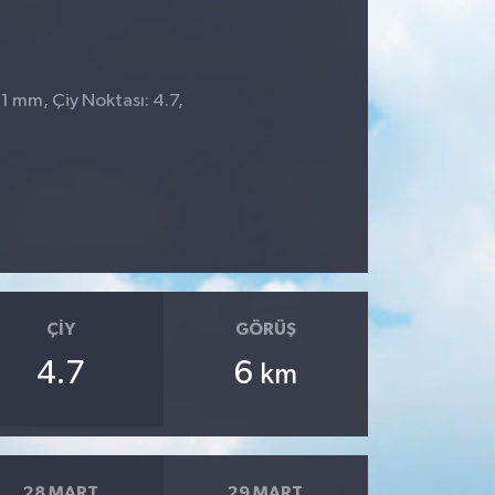
 1 mm, Çiy Noktası: 4.7,
ÇIY
GÖRÜŞ
4.7
6
km
28 MART
29 MART