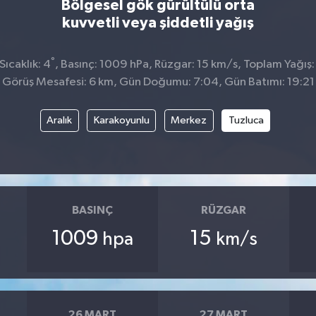
Bölgesel gök gürültülü orta
kuvvetli veya şiddetli yağış
°
ıcaklık: 4
, Basınç: 1009 hPa, Rüzgar: 15 km/s, Toplam Yağış:
Görüş Mesafesi: 6 km, Gün Doğumu: 7:04, Gün Batımı: 19:21
Aralık
Karakoyunlu
Merkez
Tuzluca
BASINÇ
RÜZGAR
1009
15
hpa
km/s
26 MART
27 MART