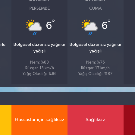
PERŞEMBE
CUMA
°
°
6
6
rlu
Bölgesel düzensiz yağmur
Bölgesel düzensiz yağmur
yağışlı
yağışlı
Nem: %83
Nem: %76
5
Rüzgar: 13 km/h
Rüzgar: 17 km/h
Yağış Olasılığı: %86
Yağış Olasılığı: %87
Hassaslar için sağlıksız
Sağlıksız