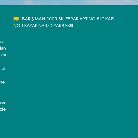
BARIŞ MAH. 1009.SK. EBRAR APT NO:6 İÇ KAPI
NO:1 KAYAPINAR/DİYARBAKIR
ma
lan
kla
mel
ine
eyen
zle