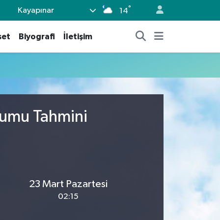
°
Kayapınar
14
set
Biyografi
İletişim
rumu Tahmini
23 Mart Pazartesi
02:15