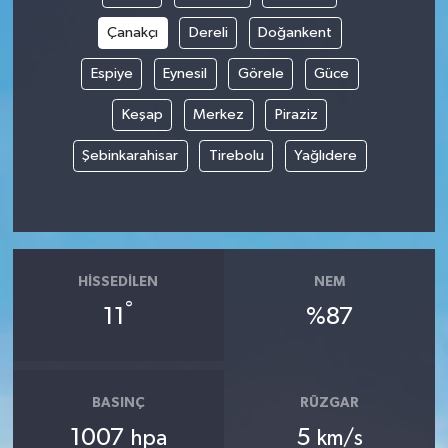
Çanakçı
Dereli
Doğankent
Spor
Espiye
Eynesil
Görele
Güce
Yaşam
Keşap
Merkez
Piraziz
Şebinkarahisar
Tirebolu
Yağlıdere
HISSEDILEN
NEM
°
11
%87
BASINÇ
RÜZGAR
1007
5
hpa
km/s