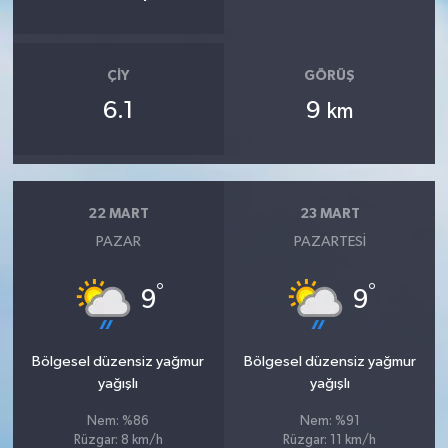
ÇIY
GÖRÜŞ
6.1
9
km
22 MART
23 MART
PAZAR
PAZARTESI
°
°
9
9
Bölgesel düzensiz yağmur
Bölgesel düzensiz yağmur
yağışlı
yağışlı
Nem: %86
Nem: %91
Rüzgar: 8 km/h
Rüzgar: 11 km/h