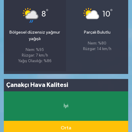
°
°
8
10
Bölgesel düzensiz yağmur
Parçalı Bulutlu
yağışlı
Nem: %80
Rüzgar: 14 km/h
Nem: %95
Rüzgar: 7 km/h
Yağış Olasılığı: %86
Çanakçı Hava Kalitesi
İyi
Orta