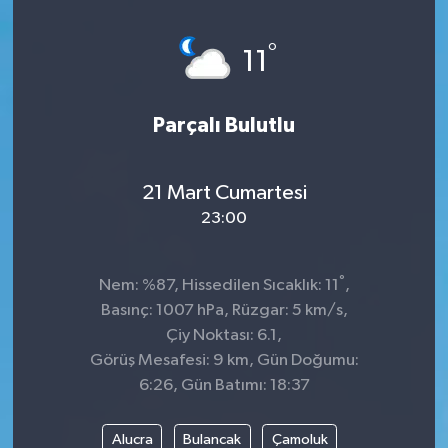
Genel
°
11
Güncel
Parçalı Bulutlu
Gündem
İlim & İrfan
21 Mart Cumartesi
23:00
Kültür & Sanat
°
Nem: %87, Hissedilen Sıcaklık: 11
,
KURDÎ
Basınç: 1007 hPa, Rüzgar: 5 km/s,
Çiy Noktası: 6.1,
Sağlık
Görüş Mesafesi: 9 km, Gün Doğumu:
6:26, Gün Batımı: 18:37
Sağlık & Yaşam
Alucra
Bulancak
Çamoluk
Siyaset