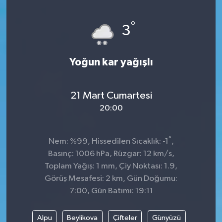
Genel
°
3
Güncel
Yoğun kar yağışlı
Gündem
İlim & İrfan
21 Mart Cumartesi
20:00
Kültür & Sanat
°
Nem: %99, Hissedilen Sıcaklık: -1
,
KURDÎ
Basınç: 1006 hPa, Rüzgar: 12 km/s,
Toplam Yağış: 1 mm, Çiy Noktası: 1.9,
Sağlık
Görüş Mesafesi: 2 km, Gün Doğumu:
7:00, Gün Batımı: 19:11
Sağlık & Yaşam
Alpu
Beylikova
Çifteler
Günyüzü
Siyaset