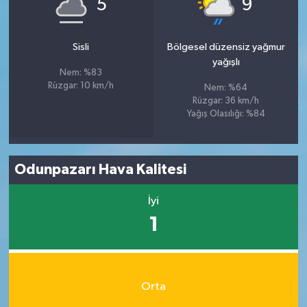
5
9
Sisli
Bölgesel düzensiz yağmur
yağışlı
Nem: %83
Rüzgar: 10 km/h
Nem: %64
Rüzgar: 36 km/h
Yağış Olasılığı: %84
Odunpazarı Hava Kalitesi
İyi
1
Orta