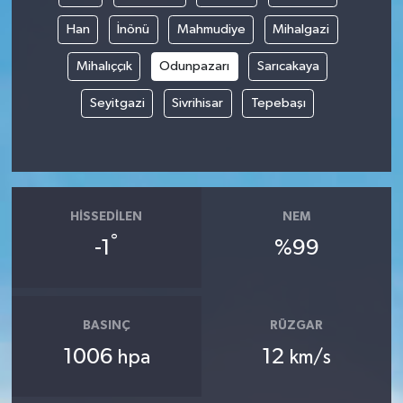
Han
İnönü
Mahmudiye
Mihalgazi
Spor
Mihalıççık
Odunpazarı
Sarıcakaya
Yaşam
Seyitgazi
Sivrihisar
Tepebaşı
HISSEDILEN
NEM
°
-1
%99
BASINÇ
RÜZGAR
1006
12
hpa
km/s