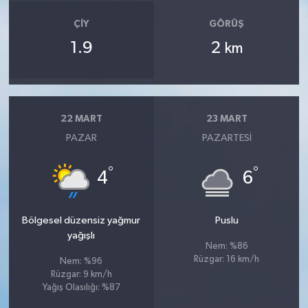
ÇIY
GÖRÜŞ
1.9
2
km
22 MART
23 MART
PAZAR
PAZARTESI
°
°
4
6
Bölgesel düzensiz yağmur
Puslu
yağışlı
Nem: %86
Rüzgar: 16 km/h
Nem: %96
Rüzgar: 9 km/h
Yağış Olasılığı: %87