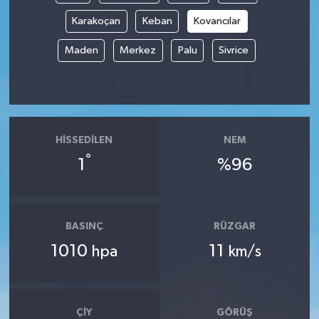
Karakoçan
Keban
Kovancılar
Spor
Maden
Merkez
Palu
Sivrice
Yaşam
HISSEDILEN
NEM
°
1
%96
BASINÇ
RÜZGAR
1010
11
hpa
km/s
ÇIY
GÖRÜŞ