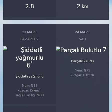
2.8
2
km
23 MART
24 MART
PAZARTESI
SALI
°
7
Parçalı Bulutlu
°
6
Nem: %73
Rüzgar: 11 km/h
Şiddetli yağmurlu
Nem: %91
Rüzgar: 15 km/h
Yağış Olasılığı: %93