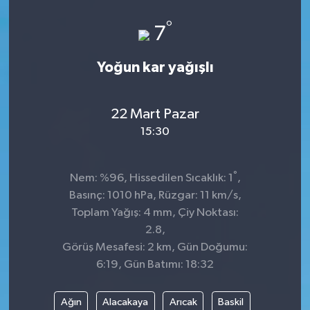
Genel
°
7
Güncel
Yoğun kar yağışlı
Gündem
22 Mart Pazar
İlim & İrfan
15:30
Kültür & Sanat
°
Nem: %96, Hissedilen Sıcaklık: 1
,
Basınç: 1010 hPa, Rüzgar: 11 km/s,
KURDÎ
Toplam Yağış: 4 mm, Çiy Noktası:
2.8,
Sağlık
Görüş Mesafesi: 2 km, Gün Doğumu:
6:19, Gün Batımı: 18:32
Sağlık & Yaşam
Ağın
Alacakaya
Arıcak
Baskil
Siyaset