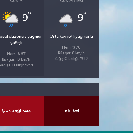
CUMA
CUMARTESI
°
°
9
9
esel düzensiz yağmur
Orta kuvvetli yağmurlu
yağışlı
Nem: %76
Rüzgar: 8 km/h
Nem: %67
Yağış Olasılığı: %87
Rüzgar: 12 km/h
Yağış Olasılığı: %54
Çok Sağlıksız
Tehlikeli