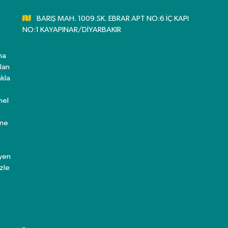
BARIŞ MAH. 1009.SK. EBRAR APT NO:6 İÇ KAPI
NO:1 KAYAPINAR/DİYARBAKIR
ma
lan
kla
mel
ine
eyen
zle