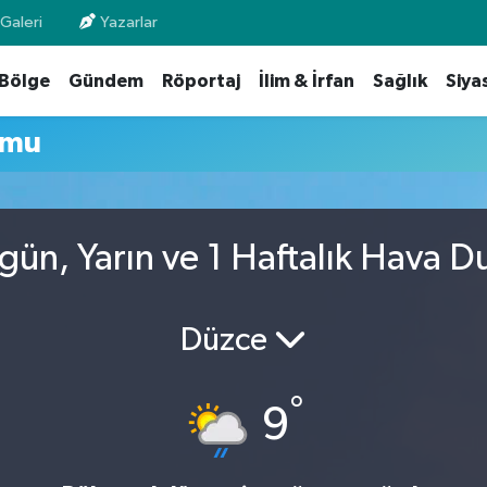
Galeri
Yazarlar
Bölge
Gündem
Röportaj
İlim & İrfan
Sağlık
Siya
umu
ün, Yarın ve 1 Haftalık Hava D
Düzce
°
9