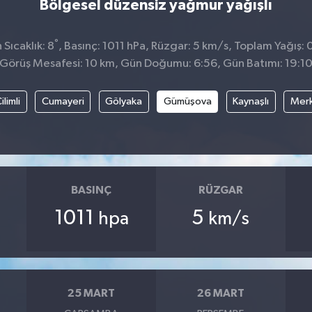
Bölgesel düzensiz yağmur yağışlı
°
Sıcaklık: 8
, Basınç: 1011 hPa, Rüzgar: 5 km/s, Toplam Yağış: 
Görüş Mesafesi: 10 km, Gün Doğumu: 6:56, Gün Batımı: 19:1
ilimli
Cumayeri
Gölyaka
Gümüşova
Kaynaşlı
Mer
BASINÇ
RÜZGAR
1011
5
hpa
km/s
25 MART
26 MART