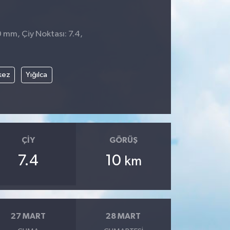
0 mm, Çiy Noktası: 7.4,
0
kez
Yığılca
ÇIY
GÖRÜŞ
7.4
10
km
27 MART
28 MART