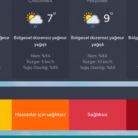
ÇARŞAMBA
PERŞEMBE
°
°
7
9
ağmur
Bölgesel düzensiz yağmur
Bölgesel düzensiz yağmur
Bölg
yağışlı
yağışlı
Nem: %94
Nem: %84
Rüzgar: 5 km/h
Rüzgar: 10 km/h
8
Yağış Olasılığı: %89
Yağış Olasılığı: %84
Hassaslar için sağlıksız
Sağlıksız