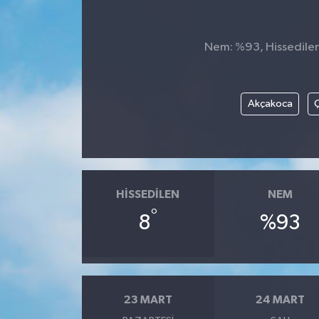
Genel
Nem: %93, Hissedilen 
Güncel
Gündem
Akçakoca
Ç
İlim & İrfan
Kültür & Sanat
HISSEDILEN
NEM
KURDÎ
°
8
%93
Sağlık
Sağlık & Yaşam
23 MART
24 MART
Siyaset