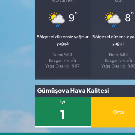
PAZARTESI
SALI
°
°
Spor
9
8
Yaşam
Bölgesel düzensiz yağmur
Bölgesel düzensiz y
yağışlı
yağışlı
Nem: %93
Nem: %95
Rüzgar: 7 km/h
Rüzgar: 6 km/h
Yağış Olasılığı: %87
Yağış Olasılığı: %8
Gümüşova Hava Kalitesi
İyi
1
Orta