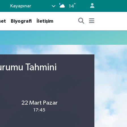
°
Kayapınar
14
set
Biyografi
İletişim
urumu Tahmini
22 Mart Pazar
17:45