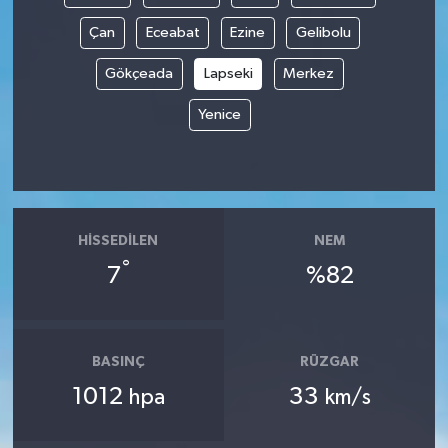
Çan
Eceabat
Ezine
Gelibolu
Spor
Gökçeada
Lapseki
Merkez
Yaşam
Yenice
HISSEDILEN
NEM
°
7
%82
BASINÇ
RÜZGAR
1012
33
hpa
km/s