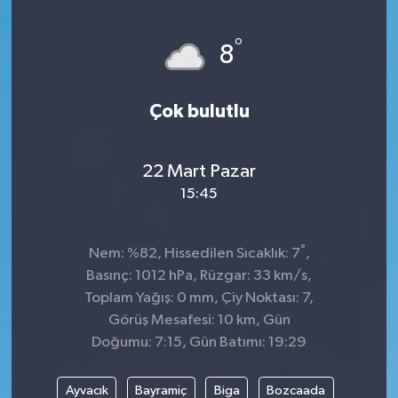
Genel
°
8
Güncel
Çok bulutlu
Gündem
İlim & İrfan
22 Mart Pazar
15:45
Kültür & Sanat
°
Nem: %82, Hissedilen Sıcaklık: 7
,
KURDÎ
Basınç: 1012 hPa, Rüzgar: 33 km/s,
Toplam Yağış: 0 mm, Çiy Noktası: 7,
Sağlık
Görüş Mesafesi: 10 km, Gün
Doğumu: 7:15, Gün Batımı: 19:29
Sağlık & Yaşam
Ayvacık
Bayramiç
Biga
Bozcaada
Siyaset