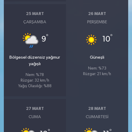
25 MART
26 MART
ÇARŞAMBA
PERŞEMBE
°
°
9
10
Bölgesel düzensiz yağmur
Güneşli
yağışlı
Nem: %73
Rüzgar: 21 km/h
Nem: %78
Rüzgar: 32 km/h
Yağış Olasılığı: %88
27 MART
28 MART
CUMA
CUMARTESI
°
°