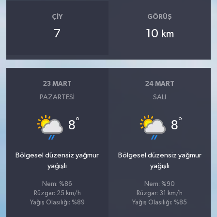
ÇIY
GÖRÜŞ
7
10
km
23 MART
24 MART
PAZARTESI
SALI
°
°
8
8
Bölgesel düzensiz yağmur
Bölgesel düzensiz yağmur
yağışlı
yağışlı
Nem: %86
Nem: %90
Rüzgar: 25 km/h
Rüzgar: 31 km/h
Yağış Olasılığı: %89
Yağış Olasılığı: %85