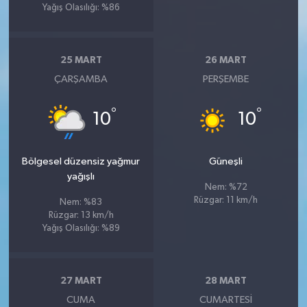
Yağış Olasılığı: %86
25 MART
26 MART
ÇARŞAMBA
PERŞEMBE
°
°
10
10
Bölgesel düzensiz yağmur
Güneşli
yağışlı
Nem: %72
Rüzgar: 11 km/h
Nem: %83
Rüzgar: 13 km/h
Yağış Olasılığı: %89
27 MART
28 MART
CUMA
CUMARTESI