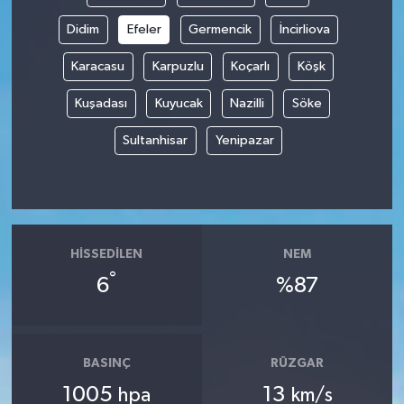
Didim
Efeler
Germencik
İncirliova
Spor
Karacasu
Karpuzlu
Koçarlı
Köşk
Yaşam
Kuşadası
Kuyucak
Nazilli
Söke
Sultanhisar
Yenipazar
HISSEDILEN
NEM
°
6
%87
BASINÇ
RÜZGAR
1005
13
hpa
km/s