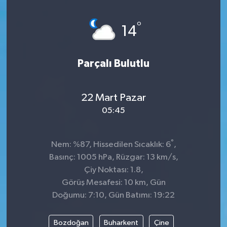
Genel
°
14
Güncel
Parçalı Bulutlu
Gündem
İlim & İrfan
22 Mart Pazar
05:45
Kültür & Sanat
°
Nem: %87, Hissedilen Sıcaklık: 6
,
KURDÎ
Basınç: 1005 hPa, Rüzgar: 13 km/s,
Çiy Noktası: 1.8,
Sağlık
Görüş Mesafesi: 10 km, Gün
Doğumu: 7:10, Gün Batımı: 19:22
Sağlık & Yaşam
Bozdoğan
Buharkent
Çine
Siyaset