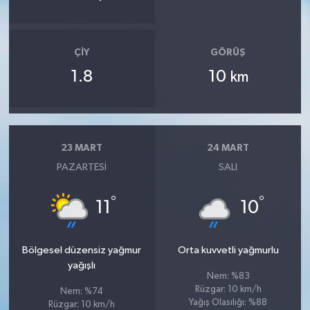
ÇIY
GÖRÜŞ
1.8
10
km
23 MART
24 MART
PAZARTESI
SALI
°
°
11
10
Bölgesel düzensiz yağmur
Orta kuvvetli yağmurlu
yağışlı
Nem: %83
Rüzgar: 10 km/h
Nem: %74
Yağış Olasılığı: %88
Rüzgar: 10 km/h