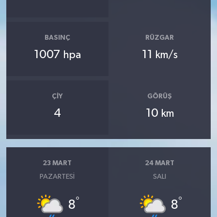
BASINÇ
RÜZGAR
1007
11
hpa
km/s
ÇIY
GÖRÜŞ
4
10
km
23 MART
24 MART
PAZARTESI
SALI
°
°
8
8