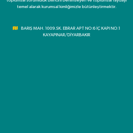
toplumsal sorumluluk bilincini benimseyen ve toplumsal faydayı
temel alarak kurumsal kimliğimizle bütünleştirmektir.
BARIŞ MAH. 1009.SK. EBRAR APT NO:6 İÇ KAPI NO:1
KAYAPINAR/DİYARBAKIR