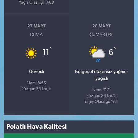
Yağış Olasılığı: %88
27 MART
28 MART
CUMA
CUMARTESI
°
°
11
6
Güneşli
Bölgesel düzensiz yağmur
yağışlı
Nem: %55
Rüzgar: 35 km/h
Nem: %71
Rüzgar: 36 km/h
Yağış Olasılığı: %81
Polatlı Hava Kalitesi