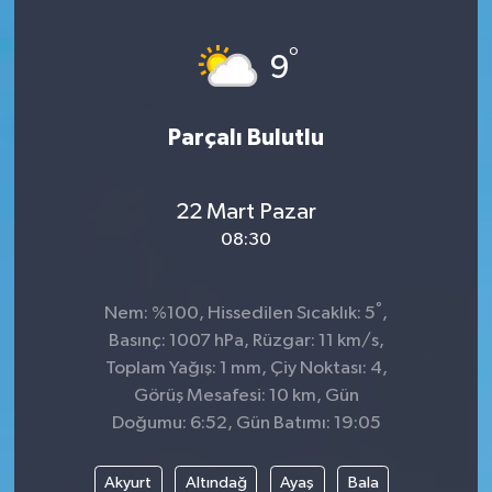
Genel
°
9
Güncel
Parçalı Bulutlu
Gündem
İlim & İrfan
22 Mart Pazar
08:30
Kültür & Sanat
°
Nem: %100, Hissedilen Sıcaklık: 5
,
KURDÎ
Basınç: 1007 hPa, Rüzgar: 11 km/s,
Toplam Yağış: 1 mm, Çiy Noktası: 4,
Sağlık
Görüş Mesafesi: 10 km, Gün
Doğumu: 6:52, Gün Batımı: 19:05
Sağlık & Yaşam
Akyurt
Altındağ
Ayaş
Bala
Siyaset