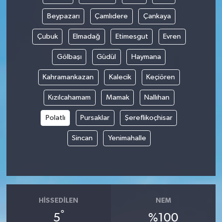
Beypazarı
Çamlıdere
Çankaya
Spor
Çubuk
Elmadağ
Etimesgut
Evren
Yaşam
Gölbaşı
Güdül
Haymana
Kahramankazan
Kalecik
Keçiören
Kızılcahamam
Mamak
Nallıhan
Polatlı
Pursaklar
Şereflikoçhisar
Sincan
Yenimahalle
HISSEDILEN
NEM
°
5
%100