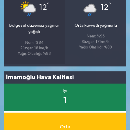
°
°
12
12
Bölgesel düzensiz yağmur
Orta kuvvetli yağmurlu
yağışlı
Nem: %96
Rüzgar: 17 km/h
Nem: %84
Yağış Olasılığı: %89
Rüzgar: 18 km/h
Yağış Olasılığı: %83
İmamoğlu Hava Kalitesi
İyi
1
Orta