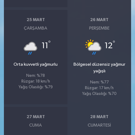
25 MART
26 MART
ÇARŞAMBA
PERŞEMBE
°
°
11
12
Orta kuvvetli yağmurlu
Bölgesel düzensiz yağmur
yağışlı
Nem: %78
Rüzgar: 18 km/h
Nem: %77
Yağış Olasılığı: %79
Rüzgar: 17 km/h
Yağış Olasılığı: %70
27 MART
28 MART
CUMA
CUMARTESI