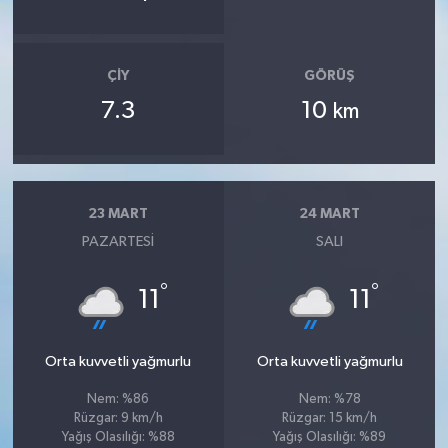
ÇIY
GÖRÜŞ
7.3
10
km
23 MART
24 MART
PAZARTESI
SALI
°
°
11
11
Orta kuvvetli yağmurlu
Orta kuvvetli yağmurlu
Nem: %86
Nem: %78
Rüzgar: 9 km/h
Rüzgar: 15 km/h
Yağış Olasılığı: %88
Yağış Olasılığı: %89