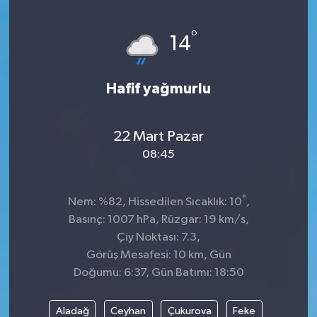
Genel
°
14
Güncel
Hafif yağmurlu
Gündem
İlim & İrfan
22 Mart Pazar
08:45
Kültür & Sanat
°
Nem: %82, Hissedilen Sıcaklık: 10
,
KURDÎ
Basınç: 1007 hPa, Rüzgar: 19 km/s,
Çiy Noktası: 7.3,
Sağlık
Görüş Mesafesi: 10 km, Gün
Doğumu: 6:37, Gün Batımı: 18:50
Sağlık & Yaşam
Aladağ
Ceyhan
Çukurova
Feke
Siyaset