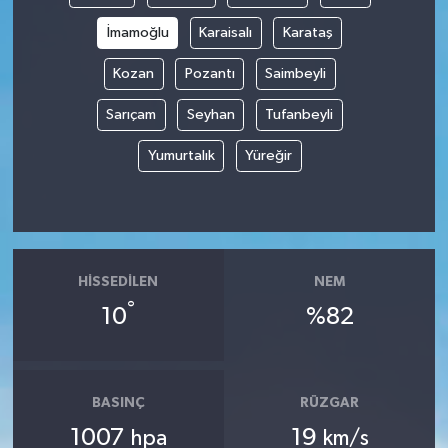
İmamoğlu
Karaisalı
Karataş
Spor
Kozan
Pozantı
Saimbeyli
Yaşam
Sarıçam
Seyhan
Tufanbeyli
Yumurtalık
Yüreğir
HISSEDILEN
NEM
°
10
%82
BASINÇ
RÜZGAR
1007
19
hpa
km/s