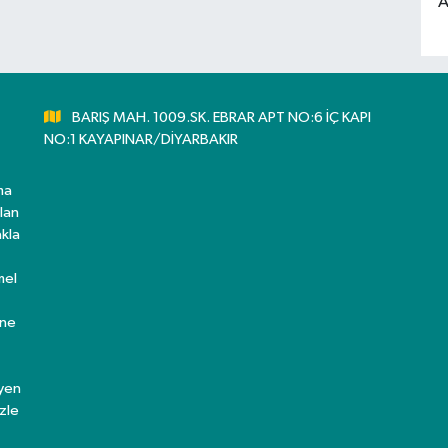
A
BARIŞ MAH. 1009.SK. EBRAR APT NO:6 İÇ KAPI
NO:1 KAYAPINAR/DİYARBAKIR
ma
lan
kla
mel
ine
eyen
zle