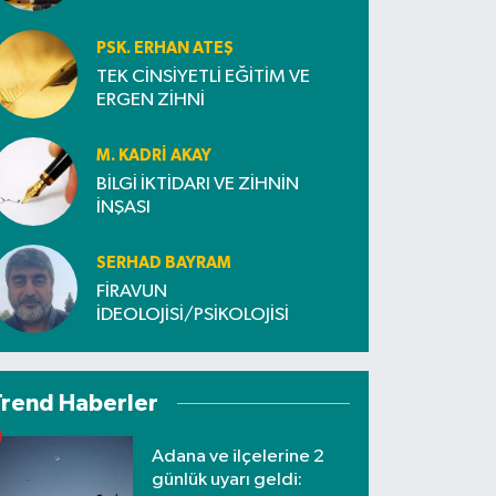
PSK. ERHAN ATEŞ
TEK CİNSİYETLİ EĞİTİM VE
ERGEN ZİHNİ
M. KADRI AKAY
BİLGİ İKTİDARI VE ZİHNİN
İNŞASI
SERHAD BAYRAM
FİRAVUN
İDEOLOJİSİ/PSİKOLOJİSİ
Trend Haberler
Adana ve ilçelerine 2
günlük uyarı geldi: