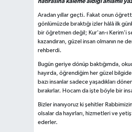
hatırasına kaleme aldığı anlamlı yaz
Spor
Aradan yıllar geçti. Fakat onun öğretti
gönlümüzde bıraktığı izler hâlâ ilk gü
Yaşam
bir öğretmen değil; Kur'an-ı Kerim'i s
kazandıran, güzel insan olmanın ne d
rehberdi.
Bugün geriye dönüp baktığımda, okud
hayırda, öğrendiğim her güzel bilgi
bazı insanlar sadece yaşadıkları döne
bırakırlar. Hocam da işte böyle bir ins
Bizler inanıyoruz ki şehitler Rabbimizi
olsalar da hayırları, hizmetleri ve yet
ederler.