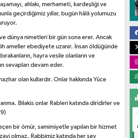
şamayı, ahlakı, merhameti, kardeşliği ve
nunla geçirdiğimiz yıllar, bugün hâlâ yolumuzu
uruyor.
ve dünya nimetleri bir gün sona erer. Ancak
salih ameller ebediyete uzanır. İnsan öldüğünde
 bırakanların, hayra vesile olanların ve
rın sevapları devam eder.
mazhar olan kullardır. Onlar hakkında Yüce
anma. Bilakis onlar Rableri katında diridirler ve
69)
geçen bir ömür, samimiyetle yapılan bir hizmet
zayi olmaz. Rabbimiz katında her şey