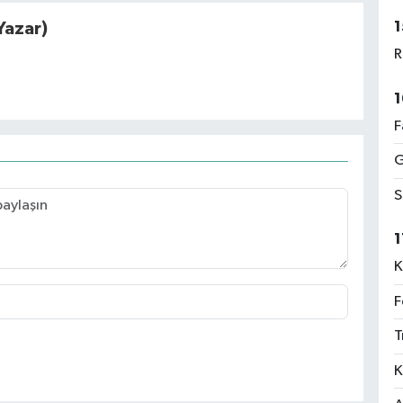
1
Yazar)
R
1
F
G
S
1
K
F
T
K