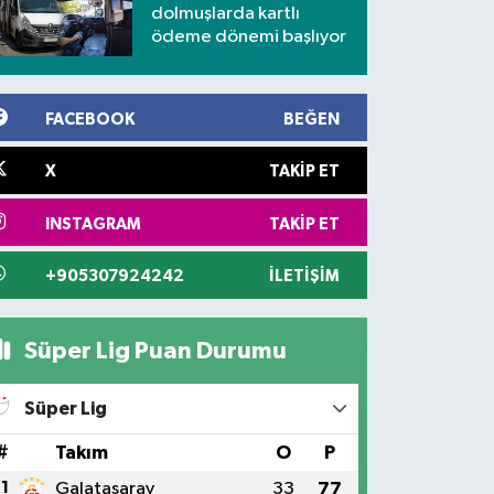
dolmuşlarda kartlı
ödeme dönemi başlıyor
FACEBOOK
BEĞEN
X
TAKIP ET
INSTAGRAM
TAKIP ET
+905307924242
İLETIŞIM
Süper Lig Puan Durumu
Süper Lig
#
Takım
O
P
1
Galatasaray
33
77