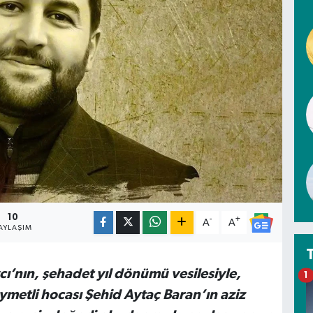
10
-
+
A
A
AYLAŞIM
’nın, şehadet yıl dönümü vesilesiyle,
1
ıymetli hocası Şehid Aytaç Baran’ın aziz