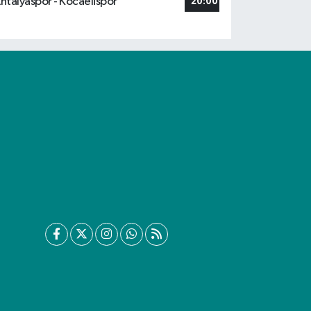
ntalyaspor - Kocaelispor
20:00