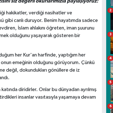
ısını siz değerli okurlarımızla paylaşıyoruz:
2
ği hakikatler, verdiği nasihatler ve
nkü gibi canlı duruyor. Benim hayatımda sadece
evdiren, İslam ahlakını öğreten, iman şuurunu
3
emek olduğunu yaşayarak gösteren bir
uğum her Kur'an harfinde, yaptığım her
4
de onun emeğinin olduğunu görüyorum. Çünkü
me değil, dokundukları gönüllere de iz
andı.
5
n katında diridirler. Onlar bu dünyadan ayrılmış
iştirdikleri insanlar vasıtasıyla yaşamaya devam
6