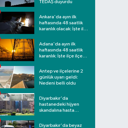
TEDAŞ duyurdu
Ankara'da ayın ilk
haftasında 48 saatlik
karanlık olacak: İşte ilçe
ilçe etkilenecek
mahalleler
Adana'da ayın ilk
haftasında 48 saatlik
karanlık: İşte ilçe ilçe
mahalleler ve saatler
Antep ve ilçelerine 2
günlük uyarı geldi:
Nedeni belli oldu
Diyarbakır'da
hastanedeki hijyen
skandalına hasta
yakınlarından tepki
Diyarbakır'da beyaz