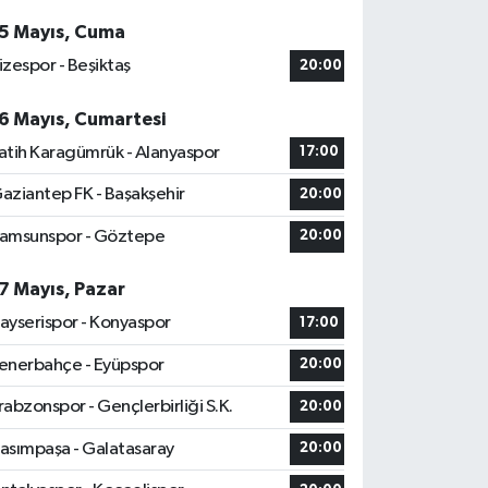
5 Mayıs, Cuma
izespor - Beşiktaş
20:00
6 Mayıs, Cumartesi
atih Karagümrük - Alanyaspor
17:00
aziantep FK - Başakşehir
20:00
amsunspor - Göztepe
20:00
7 Mayıs, Pazar
ayserispor - Konyaspor
17:00
enerbahçe - Eyüpspor
20:00
rabzonspor - Gençlerbirliği S.K.
20:00
asımpaşa - Galatasaray
20:00