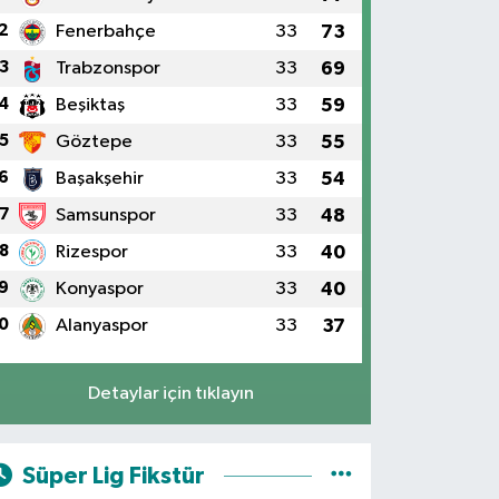
2
Fenerbahçe
33
73
3
Trabzonspor
33
69
4
Beşiktaş
33
59
5
Göztepe
33
55
6
Başakşehir
33
54
7
Samsunspor
33
48
8
Rizespor
33
40
9
Konyaspor
33
40
0
Alanyaspor
33
37
Detaylar için tıklayın
Süper Lig Fikstür