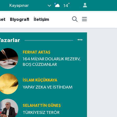
°
Kayapınar
14
set
Biyografi
İletişim
Yazarlar
FERHAT AKTAŞ
164 MİLYAR DOLARLIK REZERV,
BOŞ CÜZDANLAR
İSLAM KÜÇÜKKAYA
YAPAY ZEKA VE İSTİHDAM
SELAHATTIN GÜNEŞ
TÜRKİYESİZ TERÖR