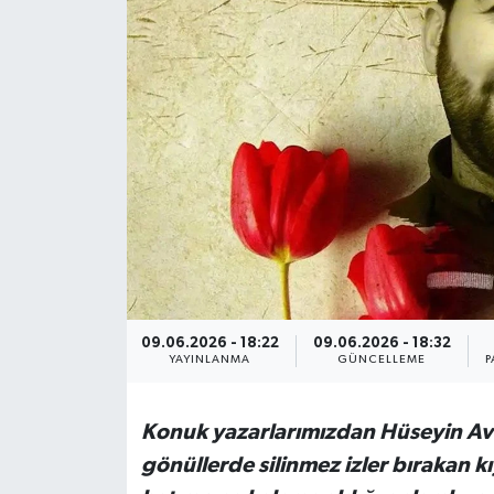
Genel
Güncel
Gündem
İlim & İrfan
Kültür & Sanat
KURDÎ
09.06.2026 - 18:22
09.06.2026 - 18:32
YAYINLANMA
GÜNCELLEME
P
Sağlık
Konuk yazarlarımızdan Hüseyin Avcı
Sağlık & Yaşam
gönüllerde silinmez izler bırakan k
Siyaset