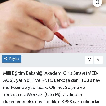
Genel
Güncel
Gündem
İlim & İrfan
Kültür & Sanat
Paylaş
-
+
A
A
KURDÎ
Milli Eğitim Bakanlığı Akademi Giriş Sınavı (MEB-
AGS), yarın 81 il ve KKTC Lefkoşa dâhil 103 sınav
Sağlık
merkezinde yapılacak. Ölçme, Seçme ve
Sağlık & Yaşam
Yerleştirme Merkezi (ÖSYM) tarafından
düzenlenecek sınavla birlikte KPSS şartı olmadan
Siyaset