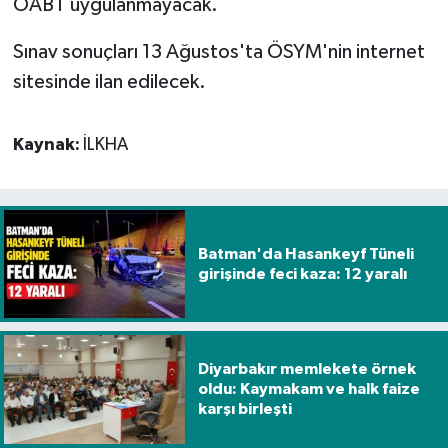
ÖABT uygulanmayacak.
Sınav sonuçları 13 Ağustos'ta ÖSYM'nin internet
sitesinde ilan edilecek.
Kaynak:
İLKHA
Batman'da Hasankeyf Tüneli
girişinde feci kaza: 12 yaralı
Diyarbakır memlekete örnek
oldu: Kaymakam ve halk faize
karşı birleşti