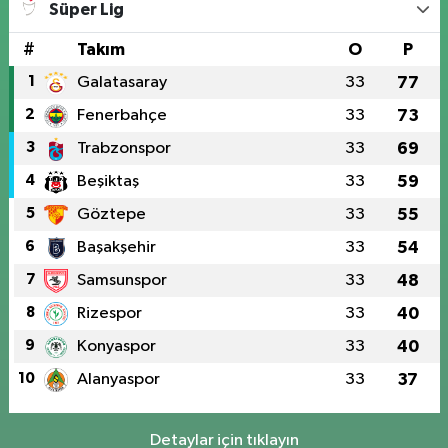
Süper Lig
#
Takım
O
P
1
Galatasaray
33
77
2
Fenerbahçe
33
73
3
Trabzonspor
33
69
4
Beşiktaş
33
59
5
Göztepe
33
55
6
Başakşehir
33
54
7
Samsunspor
33
48
8
Rizespor
33
40
9
Konyaspor
33
40
10
Alanyaspor
33
37
Detaylar için tıklayın