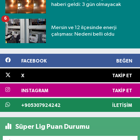
haberi geldi: 3 gün olmayacak
6
Mersin ve 12 ilçesinde enerji
çalışması: Nedeni belli oldu
FACEBOOK
BEĞEN
X
TAKIP ET
INSTAGRAM
TAKIP ET
+905307924242
İLETIŞIM
Süper Lig Puan Durumu