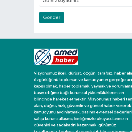
Gönder
Vizyonumuz ilkeli, dürüst, özgün, tarafsız, haber al
özgürlüğünü toplumun ve kamuoyunun gerçeğe açı
kapısı olmak, haber toplamak, yaymak ve yorumlama
basın etiğine bağlı kurumsal yükümlülüklerimizin
bilincinde hareket etmektir. Misyonumuz haberi te
alan, doğru, hızlı, güvenilir ve güncel haber vererek
kamuoyunu aydınlatmak, basının evrensel değerler
sahip kurumsallaşmış kimliğimizle okuyucularımızın
güvenini ve sadakatini kazanmak, günümüz
koşullarında, toplumsal sorumluluk bilincini benims