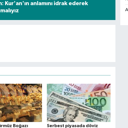
: Kur'an'ın anlamını idrak ederek
A
malıyız
ürmüz Boğazı
Serbest piyasada döviz