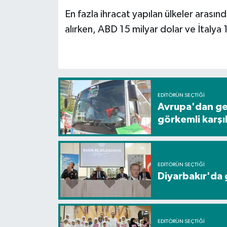
En fazla ihracat yapılan ülkeler arasın
alırken, ABD 15 milyar dolar ve İtalya 1
EDITÖRÜN SEÇTIĞI
Avrupa'dan gel
görkemli karş
EDITÖRÜN SEÇTIĞI
Diyarbakır'da g
EDITÖRÜN SEÇTIĞI