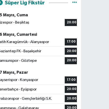
Süper Lig Fikstür
5 Mayıs, Cuma
izespor - Beşiktaş
20:00
6 Mayıs, Cumartesi
atih Karagümrük - Alanyaspor
17:00
aziantep FK - Başakşehir
20:00
amsunspor - Göztepe
20:00
7 Mayıs, Pazar
ayserispor - Konyaspor
17:00
enerbahçe - Eyüpspor
20:00
rabzonspor - Gençlerbirliği S.K.
20:00
asımpaşa - Galatasaray
20:00