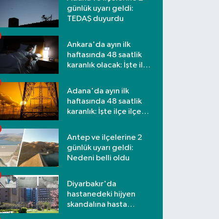
günlük uyarı geldi:
TEDAŞ duyurdu
Ankara'da ayın ilk
haftasında 48 saatlik
karanlık olacak: İşte ilçe
ilçe etkilenecek
mahalleler
Adana'da ayın ilk
haftasında 48 saatlik
karanlık: İşte ilçe ilçe
mahalleler ve saatler
Antep ve ilçelerine 2
günlük uyarı geldi:
Nedeni belli oldu
Diyarbakır'da
hastanedeki hijyen
skandalına hasta
yakınlarından tepki