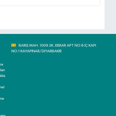
BARIŞ MAH. 1009.SK. EBRAR APT NO:6 İÇ KAPI
NO:1 KAYAPINAR/DİYARBAKIR
ma
lan
kla
mel
ine
eyen