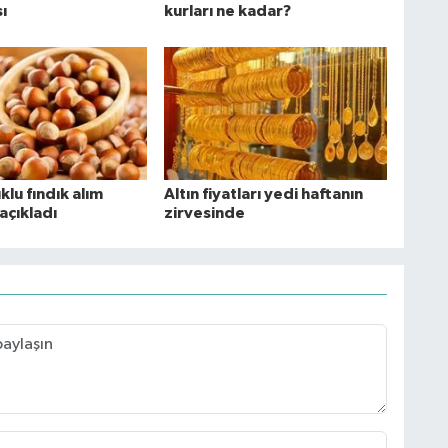
ı
kurları ne kadar?
lu fındık alım
Altın fiyatları yedi haftanın
 açıkladı
zirvesinde