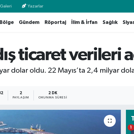
Galeri
Yazarlar
Bölge
Gündem
Röportaj
İlim & İrfan
Sağlık
Siya
 ticaret verileri 
ar dolar oldu. 22 Mayıs’ta 2,4 milyar dola
32
2
2 DK
PAYLAŞIM
OKUNMA SÜRESI
1