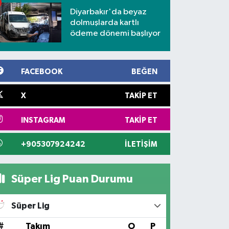
Diyarbakır'da beyaz
dolmuşlarda kartlı
ödeme dönemi başlıyor
FACEBOOK
BEĞEN
X
TAKIP ET
INSTAGRAM
TAKIP ET
+905307924242
İLETIŞIM
Süper Lig Puan Durumu
Süper Lig
#
Takım
O
P