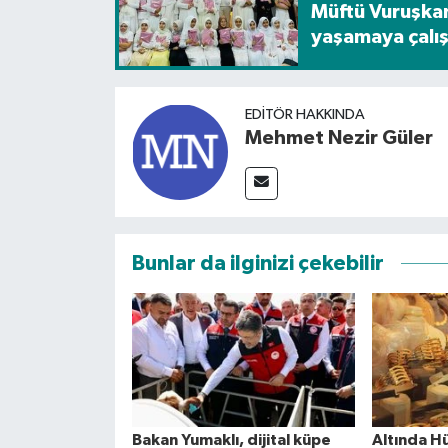
Müftü Vuruşkan
yaşamaya çalış
EDITÖR HAKKINDA
Mehmet Nezir Güler
Bunlar da ilginizi çekebilir
Bakan Yumaklı, dijital küpe
Altında H