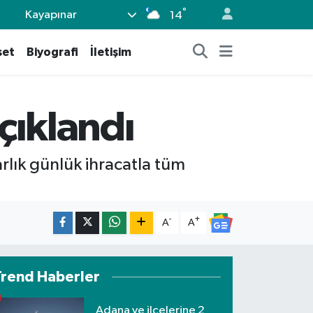
°
Kayapınar
14
set
Biyografi
İletişim
açıklandı
rlık günlük ihracatla tüm
-
+
A
A
Trend Haberler
Adana ve ilçelerine 2