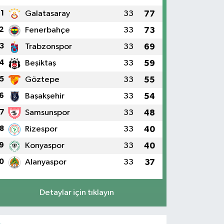
1
Galatasaray
33
77
2
Fenerbahçe
33
73
3
Trabzonspor
33
69
4
Beşiktaş
33
59
5
Göztepe
33
55
6
Başakşehir
33
54
7
Samsunspor
33
48
8
Rizespor
33
40
9
Konyaspor
33
40
0
Alanyaspor
33
37
Detaylar için tıklayın