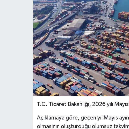
Genel
Güncel
Gündem
İlim & İrfan
Kültür & Sanat
KURDÎ
Sağlık
T.C. Ticaret Bakanlığı, 2026 yılı Mayıs ay
Sağlık & Yaşam
Açıklamaya göre, geçen yıl Mayıs ayın
olmasının oluşturduğu olumsuz takvim 
Siyaset