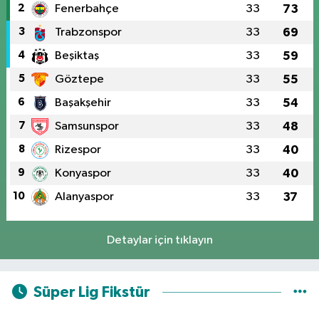
2
Fenerbahçe
33
73
3
Trabzonspor
33
69
4
Beşiktaş
33
59
5
Göztepe
33
55
6
Başakşehir
33
54
7
Samsunspor
33
48
8
Rizespor
33
40
9
Konyaspor
33
40
10
Alanyaspor
33
37
Detaylar için tıklayın
Süper Lig Fikstür