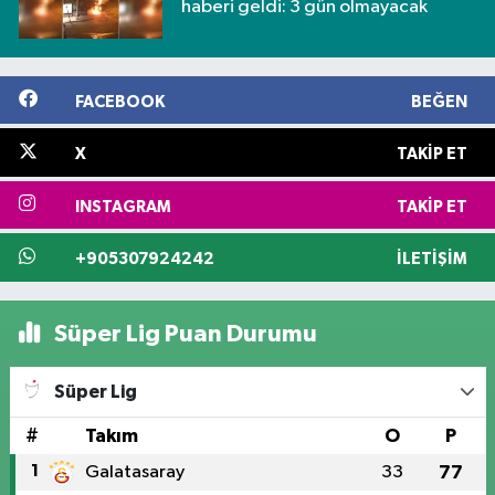
haberi geldi: 3 gün olmayacak
FACEBOOK
BEĞEN
X
TAKIP ET
INSTAGRAM
TAKIP ET
+905307924242
İLETIŞIM
Süper Lig Puan Durumu
Süper Lig
#
Takım
O
P
1
Galatasaray
33
77