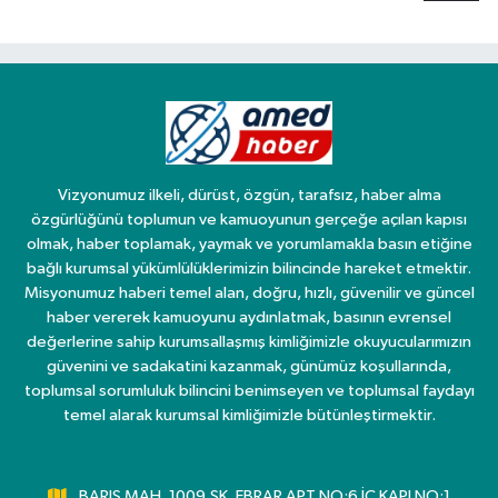
Vizyonumuz ilkeli, dürüst, özgün, tarafsız, haber alma
özgürlüğünü toplumun ve kamuoyunun gerçeğe açılan kapısı
olmak, haber toplamak, yaymak ve yorumlamakla basın etiğine
bağlı kurumsal yükümlülüklerimizin bilincinde hareket etmektir.
Misyonumuz haberi temel alan, doğru, hızlı, güvenilir ve güncel
haber vererek kamuoyunu aydınlatmak, basının evrensel
değerlerine sahip kurumsallaşmış kimliğimizle okuyucularımızın
güvenini ve sadakatini kazanmak, günümüz koşullarında,
toplumsal sorumluluk bilincini benimseyen ve toplumsal faydayı
temel alarak kurumsal kimliğimizle bütünleştirmektir.
BARIŞ MAH. 1009.SK. EBRAR APT NO:6 İÇ KAPI NO:1