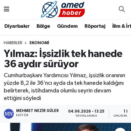
Diyarbakır
Diyarbakır
Diyarbakır Nöbetçi Eczaneler
Diyarbakır
Bölge
Gündem
Röportaj
İlim & İ
Bölge
Aile
Diyarbakır Hava Durumu
HABERLER
EKONOMI
Yılmaz: İşsizlik tek hanede
Röportaj
Asayiş
Diyarbakır Namaz Vakitleri
36 aydır sürüyor
Foto Galeri
Bilim & Teknoloji
Diyarbakır Trafik Yoğunluk Haritası
Cumhurbaşkanı Yardımcısı Yılmaz, işsizlik oranının
Yazarlar
Bölge
Süper Lig Puan Durumu ve Fikstür
yüzde 8,2 ile 36’ncı ayda da tek hanede kaldığını
belirterek, istihdamda olumlu seyrin devam
Dünya
Tüm Manşetler
ettiğini söyledi
MEHMET NEZIR GÜLER
Eğitim
Son Dakika Haberleri
04.06.2026 - 13:25
1 D
EDITÖR
YAYINLANMA
OKUNMA S
Ekonomi
Haber Arşivi