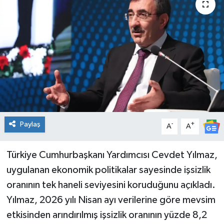
Genel
Güncel
Gündem
İlim & İrfan
Kültür & Sanat
Paylaş
-
+
A
A
KURDÎ
Türkiye Cumhurbaşkanı Yardımcısı Cevdet Yılmaz,
uygulanan ekonomik politikalar sayesinde işsizlik
Sağlık
oranının tek haneli seviyesini koruduğunu açıkladı.
Sağlık & Yaşam
Yılmaz, 2026 yılı Nisan ayı verilerine göre mevsim
etkisinden arındırılmış işsizlik oranının yüzde 8,2
Siyaset