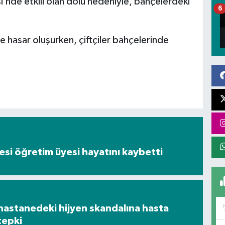
’nde etkili olan dolu nedeniyle, bahçelerdeki
6
e hasar oluşurken, çiftçiler bahçelerinde
tesi öğretim üyesi hayatını kaybetti
hastanedeki hijyen skandalına hasta
tepki