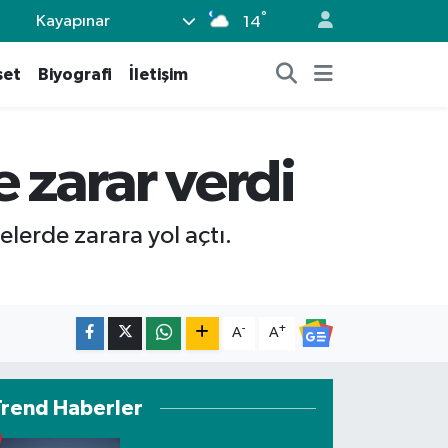
°
Kayapınar
14
set
Biyografi
İletişim
 zarar verdi
elerde zarara yol açtı.
-
+
A
A
Trend Haberler