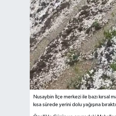
Genel
Güncel
Gündem
İlim & İrfan
Kültür & Sanat
KURDÎ
Sağlık
Nusaybin İlçe merkezi ile bazı kırsal 
Sağlık & Yaşam
kısa sürede yerini dolu yağışına bıraktı
Siyaset