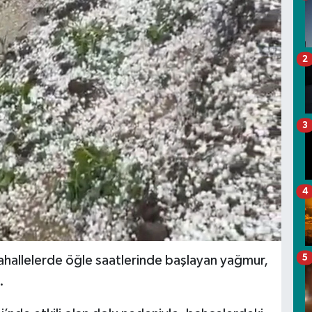
2
3
4
5
mahallelerde öğle saatlerinde başlayan yağmur,
.