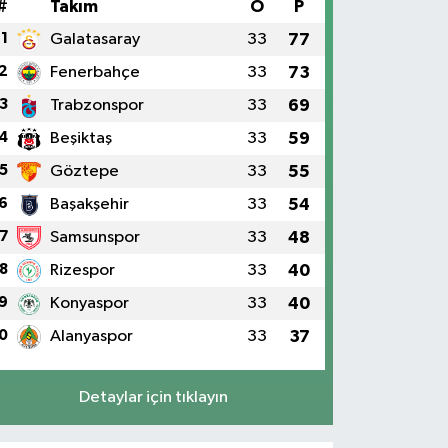
#
Takım
O
P
1
Galatasaray
33
77
2
Fenerbahçe
33
73
3
Trabzonspor
33
69
4
Beşiktaş
33
59
5
Göztepe
33
55
6
Başakşehir
33
54
7
Samsunspor
33
48
8
Rizespor
33
40
9
Konyaspor
33
40
0
Alanyaspor
33
37
Detaylar için tıklayın