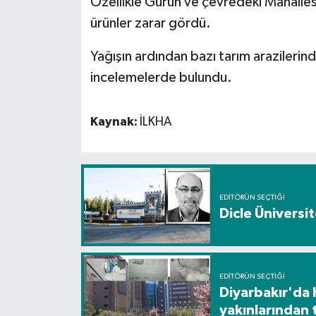
Özellikle Gürün ve çevredeki Mahallesi
ürünler zarar gördü.
Spor
Yağışın ardından bazı tarım arazilerind
Yaşam
incelemelerde bulundu.
Kaynak:
İLKHA
EDITÖRÜN SEÇTIĞI
Dicle Üniversi
EDITÖRÜN SEÇTIĞI
Diyarbakır'da 
yakınlarından 