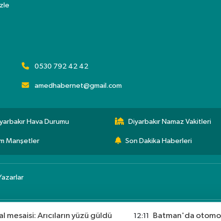
zle
0530 792 42 42
amedhabernet@gmail.com
yarbakır Hava Durumu
Diyarbakır Namaz Vakitleri
m Manşetler
Son Dakika Haberleri
Yazarlar
l mesaisi: Arıcıların yüzü güldü
Batman'da otomobi
12:11