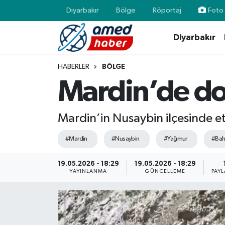
Diyarbakır
Bölge
Röportaj
Foto 
Diyarbakır
Diyarbakır
Diyarbakır
Diyarbakır Nöbetçi Eczaneler
Bölge
Aile
Diyarbakır Hava Durumu
HABERLER
BÖLGE
Mardin’de dol
Röportaj
Asayiş
Diyarbakır Namaz Vakitleri
Foto Galeri
Bilim & Teknoloji
Diyarbakır Trafik Yoğunluk Haritası
Mardin’in Nusaybin ilçesinde etk
#Mardin
#Nusaybin
#Yağmur
#Bah
Yazarlar
Bölge
Süper Lig Puan Durumu ve Fikstür
19.05.2026 - 18:29
19.05.2026 - 18:29
Dünya
Tüm Manşetler
YAYINLANMA
GÜNCELLEME
PAYL
Eğitim
Son Dakika Haberleri
Ekonomi
Haber Arşivi