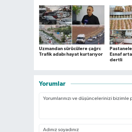
Uzmandan sürücülere çağrı:
Pastaneler
Trafik adabı hayat kurtarıyor
Esnaf art
dertli
Yorumlar