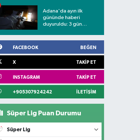
Adana'da ayın ilk
gününde haberi
duyuruldu: 3 gün
kesilecek
FACEBOOK
BEĞEN
X
TAKIP ET
INSTAGRAM
TAKIP ET
+905307924242
İLETIŞIM
Süper Lig Puan Durumu
Süper Lig