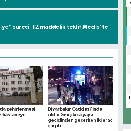
iye" süreci: 12 maddelik teklif Meclis'te
1
ıda zehirlenmesi
Diyarbakır Caddesi'inde
e hastaneye
oldu: Genç kıza yaya
geçidinden geçerken iki araç
çarptı