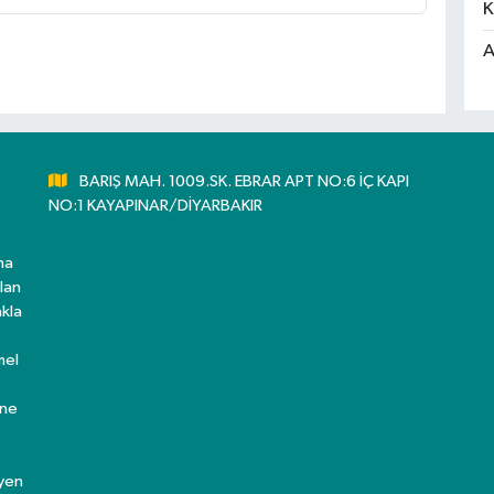
K
A
BARIŞ MAH. 1009.SK. EBRAR APT NO:6 İÇ KAPI
NO:1 KAYAPINAR/DİYARBAKIR
ma
lan
kla
mel
ine
eyen