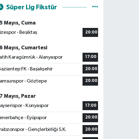
Süper Lig Fikstür
5 Mayıs, Cuma
izespor - Beşiktaş
20:00
6 Mayıs, Cumartesi
atih Karagümrük - Alanyaspor
17:00
aziantep FK - Başakşehir
20:00
amsunspor - Göztepe
20:00
7 Mayıs, Pazar
ayserispor - Konyaspor
17:00
enerbahçe - Eyüpspor
20:00
rabzonspor - Gençlerbirliği S.K.
20:00