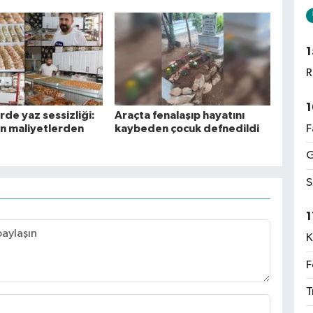
1
R
1
de yaz sessizliği:
Araçta fenalaşıp hayatını
an maliyetlerden
kaybeden çocuk defnedildi
F
G
S
1
K
F
T