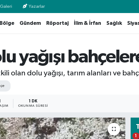
Galeri
Yazarlar
Bölge
Gündem
Röportaj
İlim & İrfan
Sağlık
Siya
u yağışı bahçelere
ili olan dolu yağışı, tarım alanları ve bahç
çe
1
1 DK
AŞIM
OKUNMA SÜRESI
1