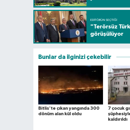
EDITÖRÜN SEÇTIĞI
"Terörsüz Türk
görüşülüyor
Bunlar da ilginizi çekebilir
Bitlis'te çıkan yangında 300
7 çocuk g
dönüm alan kül oldu
şüphesiyl
kaldırıldı