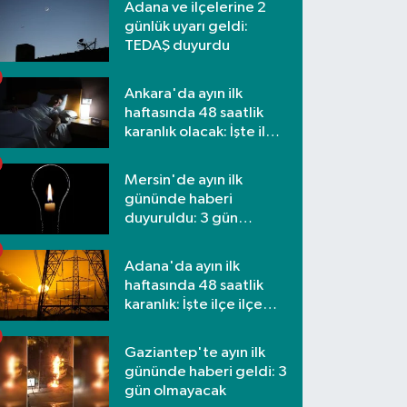
Adana ve ilçelerine 2
günlük uyarı geldi:
TEDAŞ duyurdu
Ankara'da ayın ilk
haftasında 48 saatlik
karanlık olacak: İşte ilçe
ilçe etkilenecek
mahalleler
Mersin'de ayın ilk
gününde haberi
duyuruldu: 3 gün
kesilecek
Adana'da ayın ilk
haftasında 48 saatlik
karanlık: İşte ilçe ilçe
mahalleler ve saatler
Gaziantep'te ayın ilk
gününde haberi geldi: 3
gün olmayacak